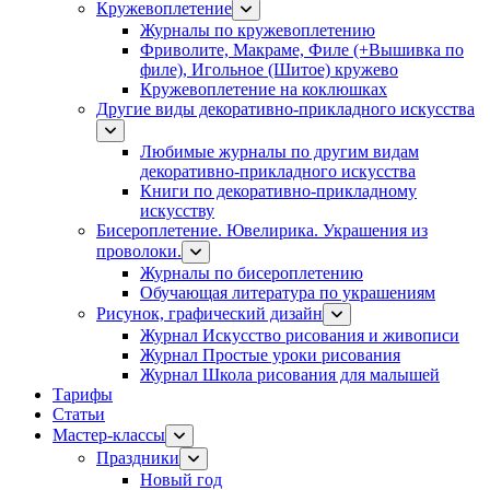
Кружевоплетение
Журналы по кружевоплетению
Фриволите, Макраме, Филе (+Вышивка по
филе), Игольное (Шитое) кружево
Кружевоплетение на коклюшках
Другие виды декоративно-прикладного искусства
Любимые журналы по другим видам
декоративно-прикладного искусства
Книги по декоративно-прикладному
искусству
Бисероплетение. Ювелирика. Украшения из
проволоки.
Журналы по бисероплетению
Обучающая литература по украшениям
Рисунок, графический дизайн
Журнал Искусство рисования и живописи
Журнал Простые уроки рисования
Журнал Школа рисования для малышей
Тарифы
Статьи
Мастер-классы
Праздники
Новый год