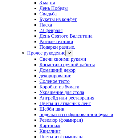
8 марта
День Победы
Свадьба
Букеты из конфет
Пасха
23 февраля
День Святого Валентина
Разные техники
Подарки разные.
Прочее рукоделие
Свечи своими руками
Косметика ручной работы
Домашний декор
декорирование
Соленое тесто
Коробки из бумаги
Украшение для стола
Апгрейд или реставрация
Цветы из атласных лент
Шебби шик
поделки из гофрированной бумаги
Ревелюр (фоамиран)
Картонаж
Квиллинг
Цветы из фоамирана