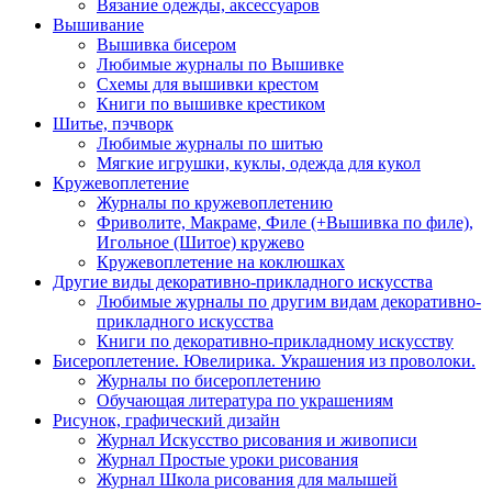
Вязание одежды, аксессуаров
Вышивание
Вышивка бисером
Любимые журналы по Вышивке
Схемы для вышивки крестом
Книги по вышивке крестиком
Шитье, пэчворк
Любимые журналы по шитью
Мягкие игрушки, куклы, одежда для кукол
Кружевоплетение
Журналы по кружевоплетению
Фриволите, Макраме, Филе (+Вышивка по филе),
Игольное (Шитое) кружево
Кружевоплетение на коклюшках
Другие виды декоративно-прикладного искусства
Любимые журналы по другим видам декоративно-
прикладного искусства
Книги по декоративно-прикладному искусству
Бисероплетение. Ювелирика. Украшения из проволоки.
Журналы по бисероплетению
Обучающая литература по украшениям
Рисунок, графический дизайн
Журнал Искусство рисования и живописи
Журнал Простые уроки рисования
Журнал Школа рисования для малышей