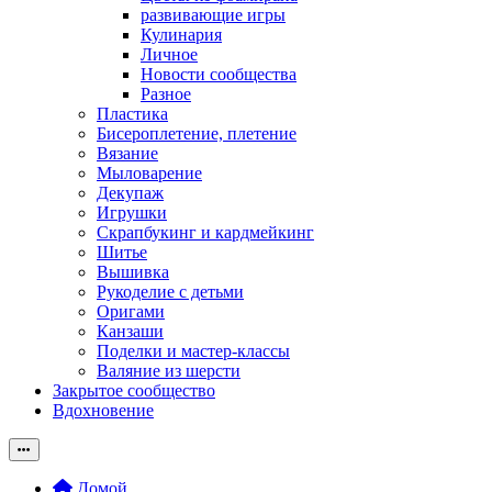
развивающие игры
Кулинария
Личное
Новости сообщества
Разное
Пластика
Бисероплетение, плетение
Вязание
Мыловарение
Декупаж
Игрушки
Скрапбукинг и кардмейкинг
Шитье
Вышивка
Рукоделие с детьми
Оригами
Канзаши
Поделки и мастер-классы
Валяние из шерсти
Закрытое сообщество
Вдохновение
Домой