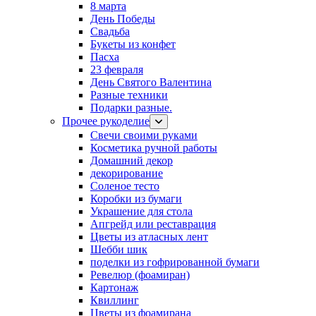
8 марта
День Победы
Свадьба
Букеты из конфет
Пасха
23 февраля
День Святого Валентина
Разные техники
Подарки разные.
Прочее рукоделие
Свечи своими руками
Косметика ручной работы
Домашний декор
декорирование
Соленое тесто
Коробки из бумаги
Украшение для стола
Апгрейд или реставрация
Цветы из атласных лент
Шебби шик
поделки из гофрированной бумаги
Ревелюр (фоамиран)
Картонаж
Квиллинг
Цветы из фоамирана