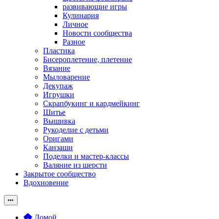
развивающие игры
Кулинария
Личное
Новости сообщества
Разное
Пластика
Бисероплетение, плетение
Вязание
Мыловарение
Декупаж
Игрушки
Скрапбукинг и кардмейкинг
Шитье
Вышивка
Рукоделие с детьми
Оригами
Канзаши
Поделки и мастер-классы
Валяние из шерсти
Закрытое сообщество
Вдохновение
Домой