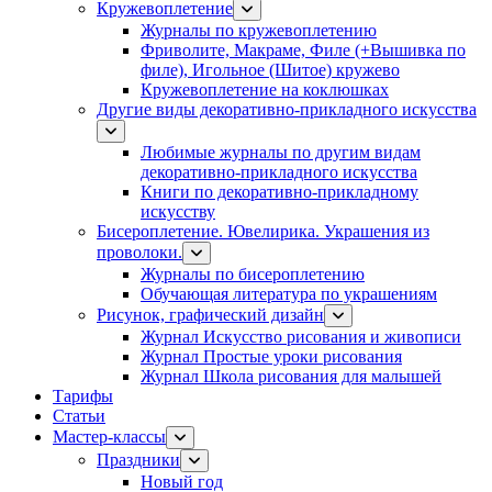
Кружевоплетение
Журналы по кружевоплетению
Фриволите, Макраме, Филе (+Вышивка по
филе), Игольное (Шитое) кружево
Кружевоплетение на коклюшках
Другие виды декоративно-прикладного искусства
Любимые журналы по другим видам
декоративно-прикладного искусства
Книги по декоративно-прикладному
искусству
Бисероплетение. Ювелирика. Украшения из
проволоки.
Журналы по бисероплетению
Обучающая литература по украшениям
Рисунок, графический дизайн
Журнал Искусство рисования и живописи
Журнал Простые уроки рисования
Журнал Школа рисования для малышей
Тарифы
Статьи
Мастер-классы
Праздники
Новый год