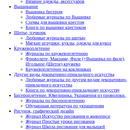
Вязание одежды, аксессуаров
Вышивание
Вышивка бисером
Любимые журналы по Вышивке
Схемы для вышивки крестом
Книги по вышивке крестиком
Шитье, пэчворк
Любимые журналы по шитью
Мягкие игрушки, куклы, одежда для кукол
Кружевоплетение
Журналы по кружевоплетению
Фриволите, Макраме, Филе (+Вышивка по филе),
Игольное (Шитое) кружево
Кружевоплетение на коклюшках
Другие виды декоративно-прикладного искусства
Любимые журналы по другим видам декоративно-
прикладного искусства
Книги по декоративно-прикладному искусству
Бисероплетение. Ювелирика. Украшения из проволоки.
Журналы по бисероплетению
Обучающая литература по украшениям
Рисунок, графический дизайн
Журнал Искусство рисования и живописи
Журнал Простые уроки рисования
Журнал Школа рисования для малышей