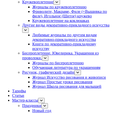
Кружевоплетение
Журналы по кружевоплетению
Фриволите, Макраме, Филе (+Вышивка по
филе), Игольное (Шитое) кружево
Кружевоплетение на коклюшках
Другие виды декоративно-прикладного искусства
Любимые журналы по другим видам
декоративно-прикладного искусства
Книги по декоративно-прикладному
искусству
Бисероплетение. Ювелирика. Украшения из
проволоки.
Журналы по бисероплетению
Обучающая литература по украшениям
Рисунок, графический дизайн
Журнал Искусство рисования и живописи
Журнал Простые уроки рисования
Журнал Школа рисования для малышей
Тарифы
Статьи
Мастер-классы
Праздники
Новый год