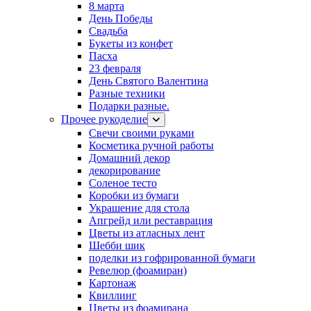
8 марта
День Победы
Свадьба
Букеты из конфет
Пасха
23 февраля
День Святого Валентина
Разные техники
Подарки разные.
Прочее рукоделие
Свечи своими руками
Косметика ручной работы
Домашний декор
декорирование
Соленое тесто
Коробки из бумаги
Украшение для стола
Апгрейд или реставрация
Цветы из атласных лент
Шебби шик
поделки из гофрированной бумаги
Ревелюр (фоамиран)
Картонаж
Квиллинг
Цветы из фоамирана