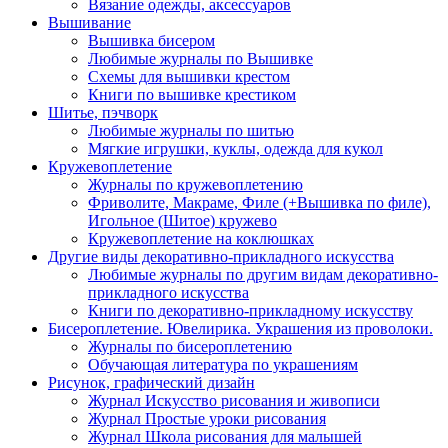
Вязание одежды, аксессуаров
Вышивание
Вышивка бисером
Любимые журналы по Вышивке
Схемы для вышивки крестом
Книги по вышивке крестиком
Шитье, пэчворк
Любимые журналы по шитью
Мягкие игрушки, куклы, одежда для кукол
Кружевоплетение
Журналы по кружевоплетению
Фриволите, Макраме, Филе (+Вышивка по филе),
Игольное (Шитое) кружево
Кружевоплетение на коклюшках
Другие виды декоративно-прикладного искусства
Любимые журналы по другим видам декоративно-
прикладного искусства
Книги по декоративно-прикладному искусству
Бисероплетение. Ювелирика. Украшения из проволоки.
Журналы по бисероплетению
Обучающая литература по украшениям
Рисунок, графический дизайн
Журнал Искусство рисования и живописи
Журнал Простые уроки рисования
Журнал Школа рисования для малышей