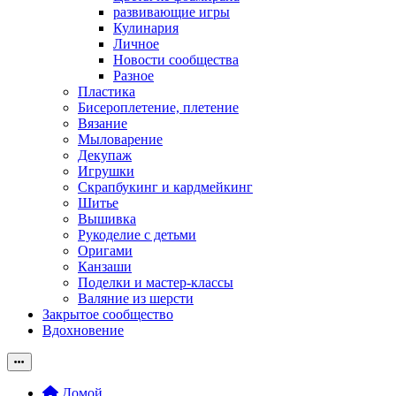
развивающие игры
Кулинария
Личное
Новости сообщества
Разное
Пластика
Бисероплетение, плетение
Вязание
Мыловарение
Декупаж
Игрушки
Скрапбукинг и кардмейкинг
Шитье
Вышивка
Рукоделие с детьми
Оригами
Канзаши
Поделки и мастер-классы
Валяние из шерсти
Закрытое сообщество
Вдохновение
Домой