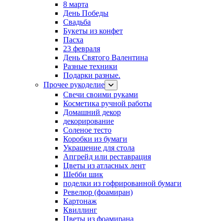
8 марта
День Победы
Свадьба
Букеты из конфет
Пасха
23 февраля
День Святого Валентина
Разные техники
Подарки разные.
Прочее рукоделие
Свечи своими руками
Косметика ручной работы
Домашний декор
декорирование
Соленое тесто
Коробки из бумаги
Украшение для стола
Апгрейд или реставрация
Цветы из атласных лент
Шебби шик
поделки из гофрированной бумаги
Ревелюр (фоамиран)
Картонаж
Квиллинг
Цветы из фоамирана