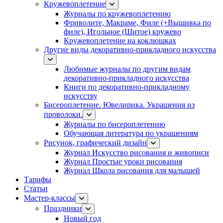
Кружевоплетение
Журналы по кружевоплетению
Фриволите, Макраме, Филе (+Вышивка по
филе), Игольное (Шитое) кружево
Кружевоплетение на коклюшках
Другие виды декоративно-прикладного искусства
Любимые журналы по другим видам
декоративно-прикладного искусства
Книги по декоративно-прикладному
искусству
Бисероплетение. Ювелирика. Украшения из
проволоки.
Журналы по бисероплетению
Обучающая литература по украшениям
Рисунок, графический дизайн
Журнал Искусство рисования и живописи
Журнал Простые уроки рисования
Журнал Школа рисования для малышей
Тарифы
Статьи
Мастер-классы
Праздники
Новый год