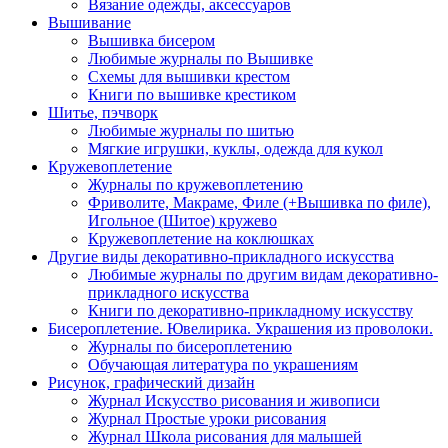
Вязание одежды, аксессуаров
Вышивание
Вышивка бисером
Любимые журналы по Вышивке
Схемы для вышивки крестом
Книги по вышивке крестиком
Шитье, пэчворк
Любимые журналы по шитью
Мягкие игрушки, куклы, одежда для кукол
Кружевоплетение
Журналы по кружевоплетению
Фриволите, Макраме, Филе (+Вышивка по филе),
Игольное (Шитое) кружево
Кружевоплетение на коклюшках
Другие виды декоративно-прикладного искусства
Любимые журналы по другим видам декоративно-
прикладного искусства
Книги по декоративно-прикладному искусству
Бисероплетение. Ювелирика. Украшения из проволоки.
Журналы по бисероплетению
Обучающая литература по украшениям
Рисунок, графический дизайн
Журнал Искусство рисования и живописи
Журнал Простые уроки рисования
Журнал Школа рисования для малышей