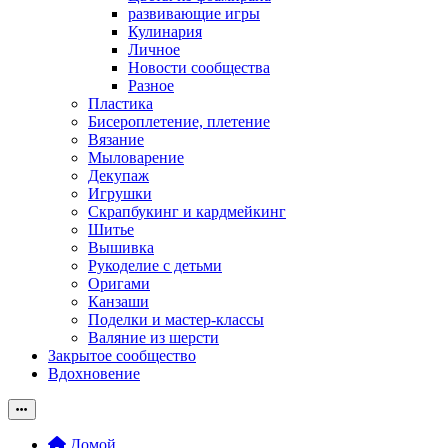
развивающие игры
Кулинария
Личное
Новости сообщества
Разное
Пластика
Бисероплетение, плетение
Вязание
Мыловарение
Декупаж
Игрушки
Скрапбукинг и кардмейкинг
Шитье
Вышивка
Рукоделие с детьми
Оригами
Канзаши
Поделки и мастер-классы
Валяние из шерсти
Закрытое сообщество
Вдохновение
Домой