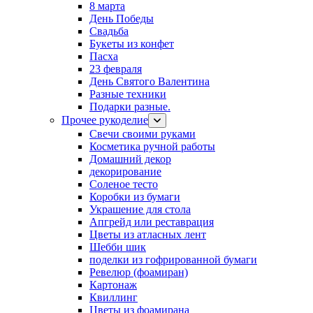
8 марта
День Победы
Свадьба
Букеты из конфет
Пасха
23 февраля
День Святого Валентина
Разные техники
Подарки разные.
Прочее рукоделие
Свечи своими руками
Косметика ручной работы
Домашний декор
декорирование
Соленое тесто
Коробки из бумаги
Украшение для стола
Апгрейд или реставрация
Цветы из атласных лент
Шебби шик
поделки из гофрированной бумаги
Ревелюр (фоамиран)
Картонаж
Квиллинг
Цветы из фоамирана