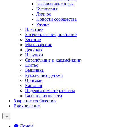
развивающие игры
Кулинария
Личное
Новости сообщества
Разное
Пластика
Бисероплетение, плетение
Вязание
Мыловарение
Декупаж
Игрушки
Скрапбукинг и кардмейкинг
Шитье
Вышивка
Рукоделие с детьми
Оригами
Канзаши
Поделки и мастер-классы
Валяние из шерсти
Закрытое сообщество
Вдохновение
Домой