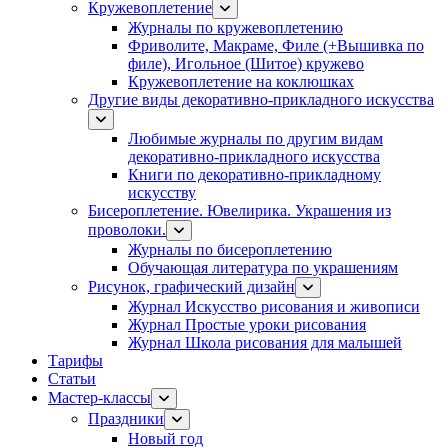
Кружевоплетение
Журналы по кружевоплетению
Фриволите, Макраме, Филе (+Вышивка по
филе), Игольное (Шитое) кружево
Кружевоплетение на коклюшках
Другие виды декоративно-прикладного искусства
Любимые журналы по другим видам
декоративно-прикладного искусства
Книги по декоративно-прикладному
искусству
Бисероплетение. Ювелирика. Украшения из
проволоки.
Журналы по бисероплетению
Обучающая литература по украшениям
Рисунок, графический дизайн
Журнал Искусство рисования и живописи
Журнал Простые уроки рисования
Журнал Школа рисования для малышей
Тарифы
Статьи
Мастер-классы
Праздники
Новый год