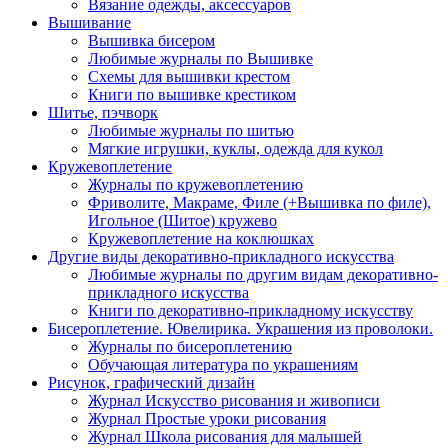
Вязание одежды, аксессуаров
Вышивание
Вышивка бисером
Любимые журналы по Вышивке
Схемы для вышивки крестом
Книги по вышивке крестиком
Шитье, пэчворк
Любимые журналы по шитью
Мягкие игрушки, куклы, одежда для кукол
Кружевоплетение
Журналы по кружевоплетению
Фриволите, Макраме, Филе (+Вышивка по филе),
Игольное (Шитое) кружево
Кружевоплетение на коклюшках
Другие виды декоративно-прикладного искусства
Любимые журналы по другим видам декоративно-
прикладного искусства
Книги по декоративно-прикладному искусству
Бисероплетение. Ювелирика. Украшения из проволоки.
Журналы по бисероплетению
Обучающая литература по украшениям
Рисунок, графический дизайн
Журнал Искусство рисования и живописи
Журнал Простые уроки рисования
Журнал Школа рисования для малышей