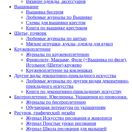
Вязание одежды, аксессуаров
Вышивание
Вышивка бисером
Любимые журналы по Вышивке
Схемы для вышивки крестом
Книги по вышивке крестиком
Шитье, пэчворк
Любимые журналы по шитью
Мягкие игрушки, куклы, одежда для кукол
Кружевоплетение
Журналы по кружевоплетению
Фриволите, Макраме, Филе (+Вышивка по филе),
Игольное (Шитое) кружево
Кружевоплетение на коклюшках
Другие виды декоративно-прикладного искусства
Любимые журналы по другим видам декоративно-
прикладного искусства
Книги по декоративно-прикладному искусству
Бисероплетение. Ювелирика. Украшения из проволоки.
Журналы по бисероплетению
Обучающая литература по украшениям
Рисунок, графический дизайн
Журнал Искусство рисования и живописи
Журнал Простые уроки рисования
Журнал Школа рисования для малышей