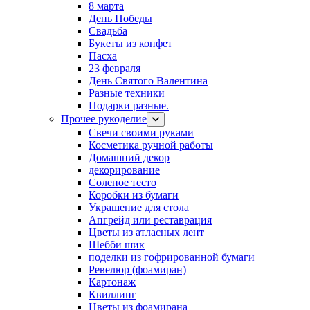
8 марта
День Победы
Свадьба
Букеты из конфет
Пасха
23 февраля
День Святого Валентина
Разные техники
Подарки разные.
Прочее рукоделие
Свечи своими руками
Косметика ручной работы
Домашний декор
декорирование
Соленое тесто
Коробки из бумаги
Украшение для стола
Апгрейд или реставрация
Цветы из атласных лент
Шебби шик
поделки из гофрированной бумаги
Ревелюр (фоамиран)
Картонаж
Квиллинг
Цветы из фоамирана