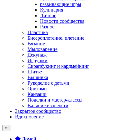
развивающие игры
Кулинария
Личное
Новости сообщества
Разное
Пластика
Бисероплетение, плетение
Вязание
Мыловарение
Декупаж
Игрушки
Скрапбукинг и кардмейкинг
Шитье
Вышивка
Рукоделие с детьми
Оригами
Канзаши
Поделки и мастер-классы
Валяние из шерсти
Закрытое сообщество
Вдохновение
Домой