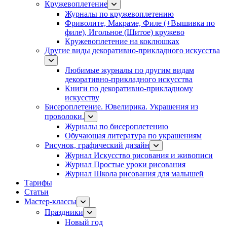
Кружевоплетение
Журналы по кружевоплетению
Фриволите, Макраме, Филе (+Вышивка по
филе), Игольное (Шитое) кружево
Кружевоплетение на коклюшках
Другие виды декоративно-прикладного искусства
Любимые журналы по другим видам
декоративно-прикладного искусства
Книги по декоративно-прикладному
искусству
Бисероплетение. Ювелирика. Украшения из
проволоки.
Журналы по бисероплетению
Обучающая литература по украшениям
Рисунок, графический дизайн
Журнал Искусство рисования и живописи
Журнал Простые уроки рисования
Журнал Школа рисования для малышей
Тарифы
Статьи
Мастер-классы
Праздники
Новый год