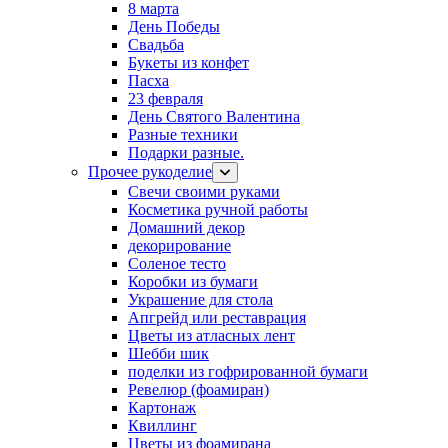
8 марта
День Победы
Свадьба
Букеты из конфет
Пасха
23 февраля
День Святого Валентина
Разные техники
Подарки разные.
Прочее рукоделие
Свечи своими руками
Косметика ручной работы
Домашний декор
декорирование
Соленое тесто
Коробки из бумаги
Украшение для стола
Апгрейд или реставрация
Цветы из атласных лент
Шебби шик
поделки из гофрированной бумаги
Ревелюр (фоамиран)
Картонаж
Квиллинг
Цветы из фоамирана