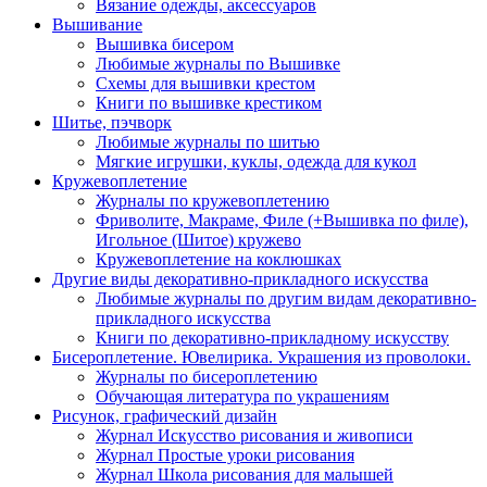
Вязание одежды, аксессуаров
Вышивание
Вышивка бисером
Любимые журналы по Вышивке
Схемы для вышивки крестом
Книги по вышивке крестиком
Шитье, пэчворк
Любимые журналы по шитью
Мягкие игрушки, куклы, одежда для кукол
Кружевоплетение
Журналы по кружевоплетению
Фриволите, Макраме, Филе (+Вышивка по филе),
Игольное (Шитое) кружево
Кружевоплетение на коклюшках
Другие виды декоративно-прикладного искусства
Любимые журналы по другим видам декоративно-
прикладного искусства
Книги по декоративно-прикладному искусству
Бисероплетение. Ювелирика. Украшения из проволоки.
Журналы по бисероплетению
Обучающая литература по украшениям
Рисунок, графический дизайн
Журнал Искусство рисования и живописи
Журнал Простые уроки рисования
Журнал Школа рисования для малышей