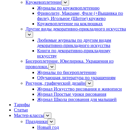
Кружевоплетение
Журналы по кружевоплетению
Фриволите, Макраме, Филе (+Вышивка по
филе), Игольное (Шитое) кружево
Кружевоплетение на коклюшках
Другие виды декоративно-прикладного искусства
Любимые журналы по другим видам
декоративно-прикладного искусства
Книги по декоративно-прикладному
искусству
Бисероплетение. Ювелирика. Украшения из
проволоки.
Журналы по бисероплетению
Обучающая литература по украшениям
Рисунок, графический дизайн
Журнал Искусство рисования и живописи
Журнал Простые уроки рисования
Журнал Школа рисования для малышей
Тарифы
Статьи
Мастер-классы
Праздники
Новый год