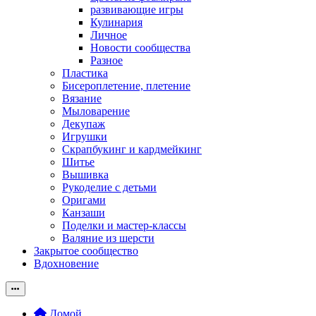
развивающие игры
Кулинария
Личное
Новости сообщества
Разное
Пластика
Бисероплетение, плетение
Вязание
Мыловарение
Декупаж
Игрушки
Скрапбукинг и кардмейкинг
Шитье
Вышивка
Рукоделие с детьми
Оригами
Канзаши
Поделки и мастер-классы
Валяние из шерсти
Закрытое сообщество
Вдохновение
Домой