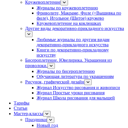
Кружевоплетение
Журналы по кружевоплетению
Фриволите, Макраме, Филе (+Вышивка по
филе), Игольное (Шитое) кружево
Кружевоплетение на коклюшках
Другие виды декоративно-прикладного искусства
Любимые журналы по другим видам
декоративно-прикладного искусства
Книги по декоративно-прикладному
искусству
Бисероплетение. Ювелирика. Украшения из
проволоки.
Журналы по бисероплетению
Обучающая литература по украшениям
Рисунок, графический дизайн
Журнал Искусство рисования и живописи
Журнал Простые уроки рисования
Журнал Школа рисования для малышей
Тарифы
Статьи
Мастер-классы
Праздники
Новый год