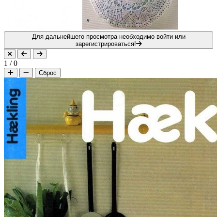
Для дальнейшего просмотра необходимо войти или
зарегистрироваться!
1
/
0
Сброс