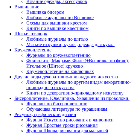
Вязание одежды, аксессуаров
Вышивание
Вышивка бисером
Любимые журналы по Вышивке
Схемы для вышивки крестом
Книги по вышивке крестиком
Шитье, пэчворк
Любимые журналы по шитью
Мягкие игрушки, куклы, одежда для кукол
Кружевоплетение
Журналы по кружевоплетению
Фриволите, Макраме, Филе (+Вышивка по филе),
Игольное (Шитое) кружево
Кружевоплетение на коклюшках
Другие виды декоративно-прикладного искусства
Любимые журналы по другим видам декоративно-
прикладного искусства
Книги по декоративно-прикладному искусству
Бисероплетение. Ювелирика. Украшения из проволоки.
Журналы по бисероплетению
Обучающая литература по украшениям
Рисунок, графический дизайн
Журнал Искусство рисования и живописи
Журнал Простые уроки рисования
Журнал Школа рисования для малышей