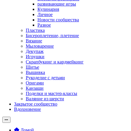
развивающие игры
Кулинария
Личное
Новости сообщества
Разное
Пластика
Бисероплетение, плетение
Вязание
Мыловарение
Декупаж
Игрушки
Скрапбукинг и кардмейкинг
Шитье
Вышивка
Рукоделие с детьми
Оригами
Канзаши
Поделки и мастер-классы
Валяние из шерсти
Закрытое сообщество
Вдохновение
Домой