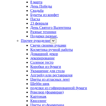
8 марта
День Победы
Свадьба
Букеты из конфет
Пасха
23 февраля
День Святого Валентина
Разные техники
Подарки разные.
Прочее рукоделие
Свечи своими руками
Косметика ручной работы
Домашний декор
декорирование
Соленое тесто
Коробки из бумаги
Украшение для стола
Апгрейд или реставрация
Цветы из атласных лент
Шебби шик
поделки из гофрированной бумаги
Ревелюр (фоамиран)
Картонаж
Квиллинг
Цветы из фоамирана