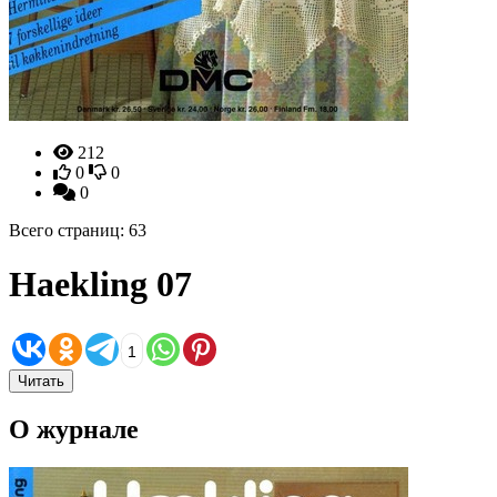
212
0
0
0
Всего страниц: 63
Haekling 07
1
Читать
О журнале