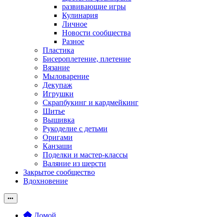
развивающие игры
Кулинария
Личное
Новости сообщества
Разное
Пластика
Бисероплетение, плетение
Вязание
Мыловарение
Декупаж
Игрушки
Скрапбукинг и кардмейкинг
Шитье
Вышивка
Рукоделие с детьми
Оригами
Канзаши
Поделки и мастер-классы
Валяние из шерсти
Закрытое сообщество
Вдохновение
Домой