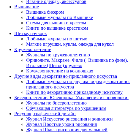
Вязание одежды, аксессуаров
Вышивание
Вышивка бисером
Любимые журналы по Вышивке
Схемы для вышивки крестом
Книги по вышивке крестиком
Шитье, пэчворк
Любимые журналы по шитью
Мягкие игрушки, куклы, одежда для кукол
Кружевоплетение
Журналы по кружевоплетению
Фриволите, Макраме, Филе (+Вышивка по филе),
Игольное (Шитое) кружево
Кружевоплетение на коклюшках
Другие виды декоративно-прикладного искусства
Любимые журналы по другим видам декоративно-
прикладного искусства
Книги по декоративно-прикладному искусству
Бисероплетение. Ювелирика. Украшения из проволоки.
Журналы по бисероплетению
Обучающая литература по украшениям
Рисунок, графический дизайн
Журнал Искусство рисования и живописи
Журнал Простые уроки рисования
Журнал Школа рисования для малышей