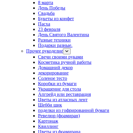
8 марта
День Победы
Свадьба
Букеты из конфет
Пасха
23 февраля
День Святого Валентина
Разные техники
Подарки разные.
Прочее рукоделие
Свечи своими руками
Косметика ручной работы
Домашний декор
декорирование
Соленое тесто
Коробки из бумаги
Украшение для стола
Апгрейд или реставрация
Цветы из атласных лент
Шебби шик
поделки из гофрированной бумаги
Ревелюр (фоамиран)
Картонаж
Квиллинг
Цветы из фоамирана