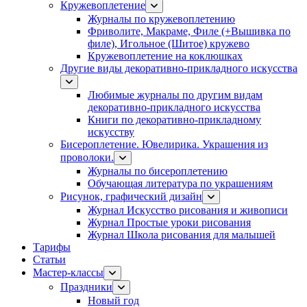
Кружевоплетение
Журналы по кружевоплетению
Фриволите, Макраме, Филе (+Вышивка по
филе), Игольное (Шитое) кружево
Кружевоплетение на коклюшках
Другие виды декоративно-прикладного искусства
Любимые журналы по другим видам
декоративно-прикладного искусства
Книги по декоративно-прикладному
искусству
Бисероплетение. Ювелирика. Украшения из
проволоки.
Журналы по бисероплетению
Обучающая литература по украшениям
Рисунок, графический дизайн
Журнал Искусство рисования и живописи
Журнал Простые уроки рисования
Журнал Школа рисования для малышей
Тарифы
Статьи
Мастер-классы
Праздники
Новый год