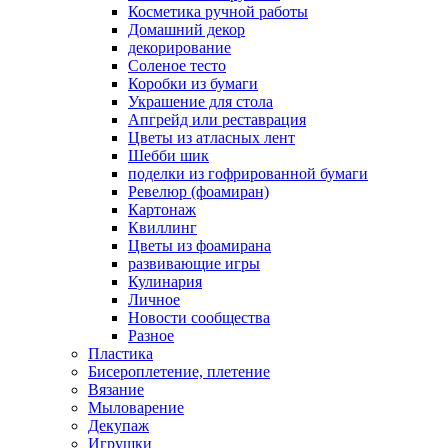
Косметика ручной работы
Домашний декор
декорирование
Соленое тесто
Коробки из бумаги
Украшение для стола
Апгрейд или реставрация
Цветы из атласных лент
Шебби шик
поделки из гофрированной бумаги
Ревелюр (фоамиран)
Картонаж
Квиллинг
Цветы из фоамирана
развивающие игры
Кулинария
Личное
Новости сообщества
Разное
Пластика
Бисероплетение, плетение
Вязание
Мыловарение
Декупаж
Игрушки