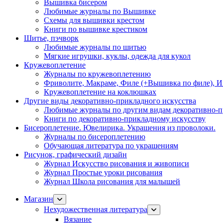
Вышивка бисером
Любимые журналы по Вышивке
Схемы для вышивки крестом
Книги по вышивке крестиком
Шитье, пэчворк
Любимые журналы по шитью
Мягкие игрушки, куклы, одежда для кукол
Кружевоплетение
Журналы по кружевоплетению
Фриволите, Макраме, Филе (+Вышивка по филе), И
Кружевоплетение на коклюшках
Другие виды декоративно-прикладного искусства
Любимые журналы по другим видам декоративно-п
Книги по декоративно-прикладному искусству
Бисероплетение. Ювелирика. Украшения из проволоки.
Журналы по бисероплетению
Обучающая литература по украшениям
Рисунок, графический дизайн
Журнал Искусство рисования и живописи
Журнал Простые уроки рисования
Журнал Школа рисования для малышей
Магазин
Нехудожественная литература
Вязание