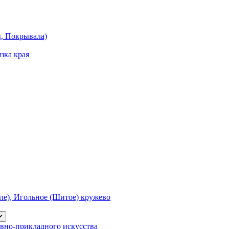
ы, Покрывала)
зка края
е), Игольное (Шитое) кружево
вно-прикладного искусства