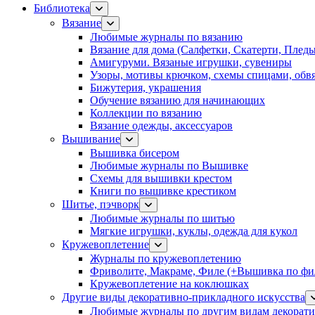
Библиотека
Вязание
Любимые журналы по вязанию
Вязание для дома (Салфетки, Скатерти, Плед
Амигуруми. Вязаные игрушки, сувениры
Узоры, мотивы крючком, схемы спицами, обвя
Бижутерия, украшения
Обучение вязанию для начинающих
Коллекции по вязанию
Вязание одежды, аксессуаров
Вышивание
Вышивка бисером
Любимые журналы по Вышивке
Схемы для вышивки крестом
Книги по вышивке крестиком
Шитье, пэчворк
Любимые журналы по шитью
Мягкие игрушки, куклы, одежда для кукол
Кружевоплетение
Журналы по кружевоплетению
Фриволите, Макраме, Филе (+Вышивка по фил
Кружевоплетение на коклюшках
Другие виды декоративно-прикладного искусства
Любимые журналы по другим видам декорати