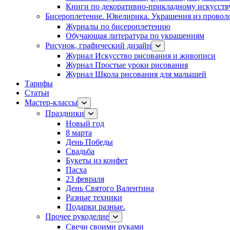
Книги по декоративно-прикладному искусств
Бисероплетение. Ювелирика. Украшения из провол
Журналы по бисероплетению
Обучающая литература по украшениям
Рисунок, графический дизайн
Журнал Искусство рисования и живописи
Журнал Простые уроки рисования
Журнал Школа рисования для малышей
Тарифы
Статьи
Мастер-классы
Праздники
Новый год
8 марта
День Победы
Свадьба
Букеты из конфет
Пасха
23 февраля
День Святого Валентина
Разные техники
Подарки разные.
Прочее рукоделие
Свечи своими руками