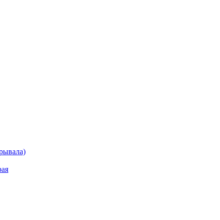
рывала)
рая