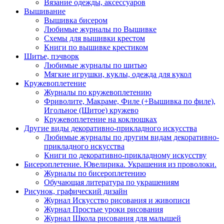
Вязание одежды, аксессуаров
Вышивание
Вышивка бисером
Любимые журналы по Вышивке
Схемы для вышивки крестом
Книги по вышивке крестиком
Шитье, пэчворк
Любимые журналы по шитью
Мягкие игрушки, куклы, одежда для кукол
Кружевоплетение
Журналы по кружевоплетению
Фриволите, Макраме, Филе (+Вышивка по филе),
Игольное (Шитое) кружево
Кружевоплетение на коклюшках
Другие виды декоративно-прикладного искусства
Любимые журналы по другим видам декоративно-
прикладного искусства
Книги по декоративно-прикладному искусству
Бисероплетение. Ювелирика. Украшения из проволоки.
Журналы по бисероплетению
Обучающая литература по украшениям
Рисунок, графический дизайн
Журнал Искусство рисования и живописи
Журнал Простые уроки рисования
Журнал Школа рисования для малышей