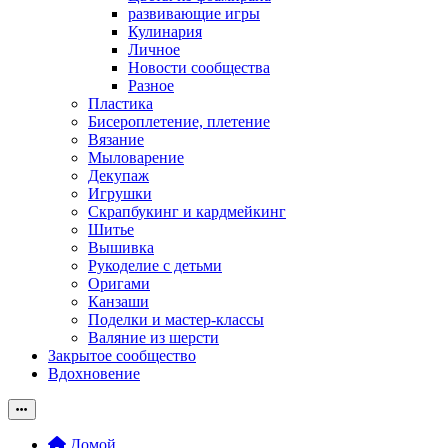
развивающие игры
Кулинария
Личное
Новости сообщества
Разное
Пластика
Бисероплетение, плетение
Вязание
Мыловарение
Декупаж
Игрушки
Скрапбукинг и кардмейкинг
Шитье
Вышивка
Рукоделие с детьми
Оригами
Канзаши
Поделки и мастер-классы
Валяние из шерсти
Закрытое сообщество
Вдохновение
Домой