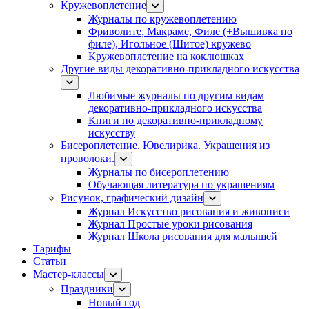
Кружевоплетение
Журналы по кружевоплетению
Фриволите, Макраме, Филе (+Вышивка по
филе), Игольное (Шитое) кружево
Кружевоплетение на коклюшках
Другие виды декоративно-прикладного искусства
Любимые журналы по другим видам
декоративно-прикладного искусства
Книги по декоративно-прикладному
искусству
Бисероплетение. Ювелирика. Украшения из
проволоки.
Журналы по бисероплетению
Обучающая литература по украшениям
Рисунок, графический дизайн
Журнал Искусство рисования и живописи
Журнал Простые уроки рисования
Журнал Школа рисования для малышей
Тарифы
Статьи
Мастер-классы
Праздники
Новый год