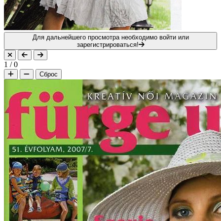
Для дальнейшего просмотра необходимо войти или
зарегистрироваться!
1
/
0
Сброс