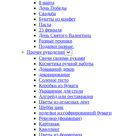
8 марта
День Победы
Свадьба
Букеты из конфет
Пасха
23 февраля
День Святого Валентина
Разные техники
Подарки разные.
Прочее рукоделие
Свечи своими руками
Косметика ручной работы
Домашний декор
декорирование
Соленое тесто
Коробки из бумаги
Украшение для стола
Апгрейд или реставрация
Цветы из атласных лент
Шебби шик
поделки из гофрированной бумаги
Ревелюр (фоамиран)
Картонаж
Квиллинг
Цветы из фоамирана