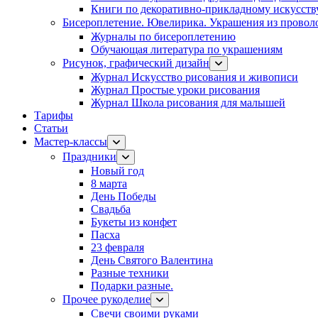
Книги по декоративно-прикладному искусств
Бисероплетение. Ювелирика. Украшения из провол
Журналы по бисероплетению
Обучающая литература по украшениям
Рисунок, графический дизайн
Журнал Искусство рисования и живописи
Журнал Простые уроки рисования
Журнал Школа рисования для малышей
Тарифы
Статьи
Мастер-классы
Праздники
Новый год
8 марта
День Победы
Свадьба
Букеты из конфет
Пасха
23 февраля
День Святого Валентина
Разные техники
Подарки разные.
Прочее рукоделие
Свечи своими руками