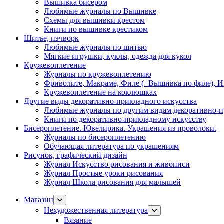
Вышивка бисером
Любимые журналы по Вышивке
Схемы для вышивки крестом
Книги по вышивке крестиком
Шитье, пэчворк
Любимые журналы по шитью
Мягкие игрушки, куклы, одежда для кукол
Кружевоплетение
Журналы по кружевоплетению
Фриволите, Макраме, Филе (+Вышивка по филе), И
Кружевоплетение на коклюшках
Другие виды декоративно-прикладного искусства
Любимые журналы по другим видам декоративно-п
Книги по декоративно-прикладному искусству
Бисероплетение. Ювелирика. Украшения из проволоки.
Журналы по бисероплетению
Обучающая литература по украшениям
Рисунок, графический дизайн
Журнал Искусство рисования и живописи
Журнал Простые уроки рисования
Журнал Школа рисования для малышей
Магазин
Нехудожественная литература
Вязание