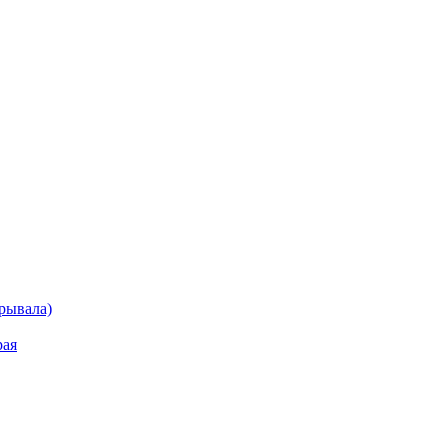
рывала)
рая