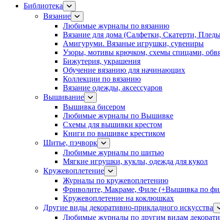
Библиотека
Вязание
Любимые журналы по вязанию
Вязание для дома (Салфетки, Скатерти, Плед
Амигуруми. Вязаные игрушки, сувениры
Узоры, мотивы крючком, схемы спицами, обвя
Бижутерия, украшения
Обучение вязанию для начинающих
Коллекции по вязанию
Вязание одежды, аксессуаров
Вышивание
Вышивка бисером
Любимые журналы по Вышивке
Схемы для вышивки крестом
Книги по вышивке крестиком
Шитье, пэчворк
Любимые журналы по шитью
Мягкие игрушки, куклы, одежда для кукол
Кружевоплетение
Журналы по кружевоплетению
Фриволите, Макраме, Филе (+Вышивка по фил
Кружевоплетение на коклюшках
Другие виды декоративно-прикладного искусства
Любимые журналы по другим видам декорати