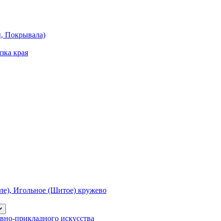
ы, Покрывала)
зка края
е), Игольное (Шитое) кружево
вно-прикладного искусства