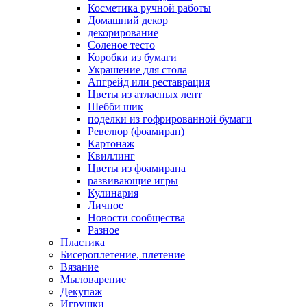
Косметика ручной работы
Домашний декор
декорирование
Соленое тесто
Коробки из бумаги
Украшение для стола
Апгрейд или реставрация
Цветы из атласных лент
Шебби шик
поделки из гофрированной бумаги
Ревелюр (фоамиран)
Картонаж
Квиллинг
Цветы из фоамирана
развивающие игры
Кулинария
Личное
Новости сообщества
Разное
Пластика
Бисероплетение, плетение
Вязание
Мыловарение
Декупаж
Игрушки