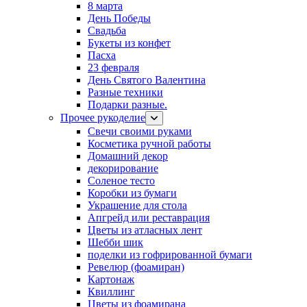
8 марта
День Победы
Свадьба
Букеты из конфет
Пасха
23 февраля
День Святого Валентина
Разные техники
Подарки разные.
Прочее рукоделие
Свечи своими руками
Косметика ручной работы
Домашний декор
декорирование
Соленое тесто
Коробки из бумаги
Украшение для стола
Апгрейд или реставрация
Цветы из атласных лент
Шебби шик
поделки из гофрированной бумаги
Ревелюр (фоамиран)
Картонаж
Квиллинг
Цветы из фоамирана