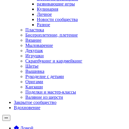
развивающие игры
Кулинария
Личное
Новости сообщества
Разное
Пластика
Бисероплетение, плетение
Вязание
Мыловарение
Декупаж
Игрушки
Скрапбукинг и кардмейкинг
Шитье
Вышивка
Рукоделие с детьми
Оригами
Канзаши
Поделки и мастер-классы
Валяние из шерсти
Закрытое сообщество
Вдохновение
Домой