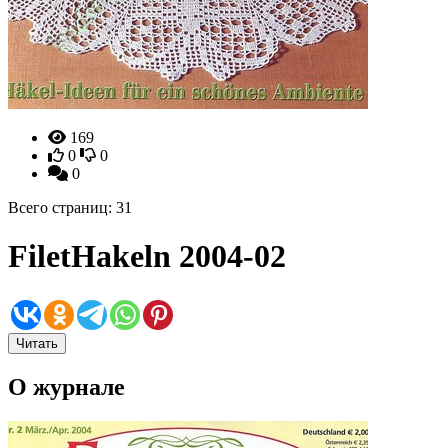
169
0
0
0
Всего страниц: 31
FiletHakeln 2004-02
Читать
О журнале