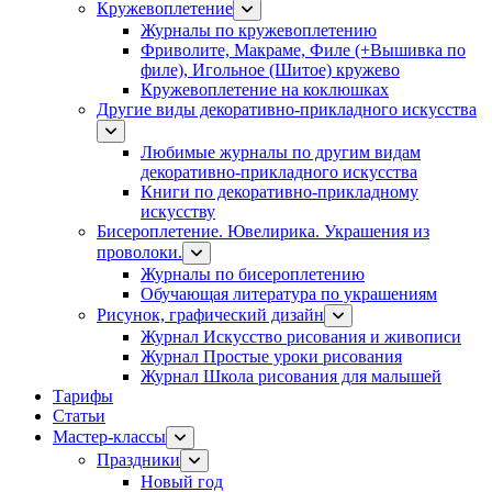
Кружевоплетение
Журналы по кружевоплетению
Фриволите, Макраме, Филе (+Вышивка по
филе), Игольное (Шитое) кружево
Кружевоплетение на коклюшках
Другие виды декоративно-прикладного искусства
Любимые журналы по другим видам
декоративно-прикладного искусства
Книги по декоративно-прикладному
искусству
Бисероплетение. Ювелирика. Украшения из
проволоки.
Журналы по бисероплетению
Обучающая литература по украшениям
Рисунок, графический дизайн
Журнал Искусство рисования и живописи
Журнал Простые уроки рисования
Журнал Школа рисования для малышей
Тарифы
Статьи
Мастер-классы
Праздники
Новый год