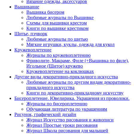
Вязание одежды, аксессуаров
Вышивание
Вышивка бисером
Любимые журналы по Вышивке
Схемы для вышивки крестом
Книги по вышивке крестиком
Шитье, пэчворк
Любимые журналы по шитью
Мягкие игрушки, куклы, одежда для кукол
Кружевоплетение
Журналы по кружевоплетению
Фриволите, Макраме, Филе (+Вышивка по филе),
Игольное (Шитое) кружево
Кружевоплетение на коклюшках
Другие виды декоративно-прикладного искусства
Любимые журналы по другим видам декоративно-
прикладного искусства
Книги по декоративно-прикладному искусству
Бисероплетение. Ювелирика. Украшения из проволоки.
Журналы по бисероплетению
Обучающая литература по украшениям
Рисунок, графический дизайн
Журнал Искусство рисования и живописи
Журнал Простые уроки рисования
Журнал Школа рисования для малышей