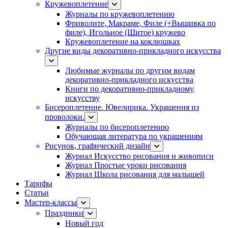
Кружевоплетение
Журналы по кружевоплетению
Фриволите, Макраме, Филе (+Вышивка по
филе), Игольное (Шитое) кружево
Кружевоплетение на коклюшках
Другие виды декоративно-прикладного искусства
Любимые журналы по другим видам
декоративно-прикладного искусства
Книги по декоративно-прикладному
искусству
Бисероплетение. Ювелирика. Украшения из
проволоки.
Журналы по бисероплетению
Обучающая литература по украшениям
Рисунок, графический дизайн
Журнал Искусство рисования и живописи
Журнал Простые уроки рисования
Журнал Школа рисования для малышей
Тарифы
Статьи
Мастер-классы
Праздники
Новый год