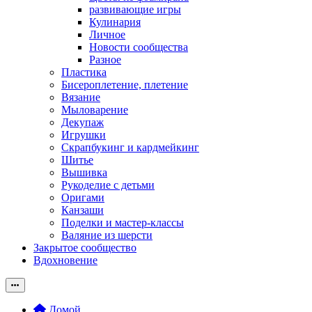
развивающие игры
Кулинария
Личное
Новости сообщества
Разное
Пластика
Бисероплетение, плетение
Вязание
Мыловарение
Декупаж
Игрушки
Скрапбукинг и кардмейкинг
Шитье
Вышивка
Рукоделие с детьми
Оригами
Канзаши
Поделки и мастер-классы
Валяние из шерсти
Закрытое сообщество
Вдохновение
Домой