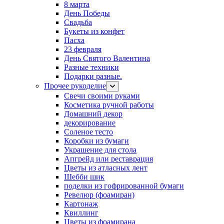
8 марта
День Победы
Свадьба
Букеты из конфет
Пасха
23 февраля
День Святого Валентина
Разные техники
Подарки разные.
Прочее рукоделие
Свечи своими руками
Косметика ручной работы
Домашний декор
декорирование
Соленое тесто
Коробки из бумаги
Украшение для стола
Апгрейд или реставрация
Цветы из атласных лент
Шебби шик
поделки из гофрированной бумаги
Ревелюр (фоамиран)
Картонаж
Квиллинг
Цветы из фоамирана