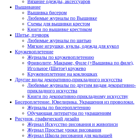
Вязание одежды, аксессуаров
Вышивание
Вышивка бисером
Любимые журналы по Вышивке
Схемы для вышивки крестом
Книги по вышивке крестиком
Шитье, пэчворк
Любимые журналы по шитью
Мягкие игрушки, куклы, одежда для кукол
Кружевоплетение
Журналы по кружевоплетению
Фриволите, Макраме, Филе (+Вышивка по филе),
Игольное (Шитое) кружево
Кружевоплетение на коклюшках
Другие виды декоративно-прикладного искусства
Любимые журналы по другим видам декоративно-
прикладного искусства
Книги по декоративно-прикладному искусству
Бисероплетение. Ювелирика. Украшения из проволоки.
Журналы по бисероплетению
Обучающая литература по украшениям
Рисунок, графический дизайн
Журнал Искусство рисования и живописи
Журнал Простые уроки рисования
Журнал Школа рисования для малышей