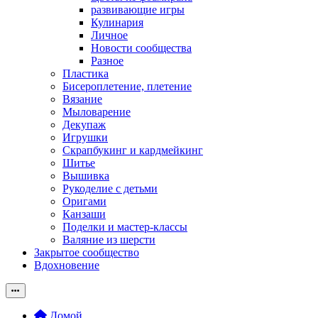
развивающие игры
Кулинария
Личное
Новости сообщества
Разное
Пластика
Бисероплетение, плетение
Вязание
Мыловарение
Декупаж
Игрушки
Скрапбукинг и кардмейкинг
Шитье
Вышивка
Рукоделие с детьми
Оригами
Канзаши
Поделки и мастер-классы
Валяние из шерсти
Закрытое сообщество
Вдохновение
Домой