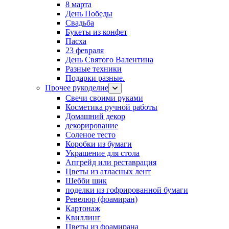
8 марта
День Победы
Свадьба
Букеты из конфет
Пасха
23 февраля
День Святого Валентина
Разные техники
Подарки разные.
Прочее рукоделие
Свечи своими руками
Косметика ручной работы
Домашний декор
декорирование
Соленое тесто
Коробки из бумаги
Украшение для стола
Апгрейд или реставрация
Цветы из атласных лент
Шебби шик
поделки из гофрированной бумаги
Ревелюр (фоамиран)
Картонаж
Квиллинг
Цветы из фоамирана