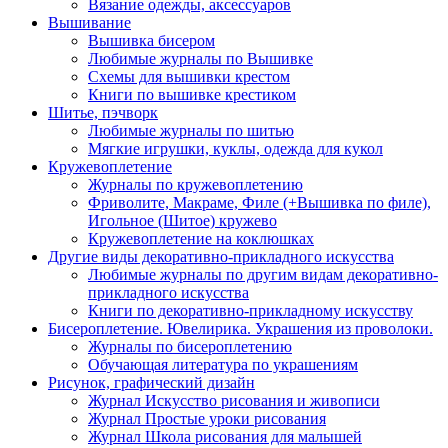
Вязание одежды, аксессуаров
Вышивание
Вышивка бисером
Любимые журналы по Вышивке
Схемы для вышивки крестом
Книги по вышивке крестиком
Шитье, пэчворк
Любимые журналы по шитью
Мягкие игрушки, куклы, одежда для кукол
Кружевоплетение
Журналы по кружевоплетению
Фриволите, Макраме, Филе (+Вышивка по филе),
Игольное (Шитое) кружево
Кружевоплетение на коклюшках
Другие виды декоративно-прикладного искусства
Любимые журналы по другим видам декоративно-
прикладного искусства
Книги по декоративно-прикладному искусству
Бисероплетение. Ювелирика. Украшения из проволоки.
Журналы по бисероплетению
Обучающая литература по украшениям
Рисунок, графический дизайн
Журнал Искусство рисования и живописи
Журнал Простые уроки рисования
Журнал Школа рисования для малышей