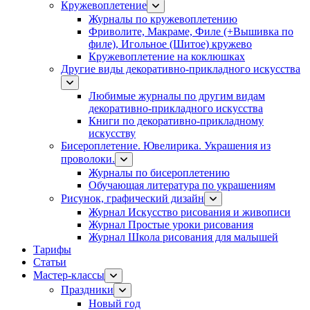
Кружевоплетение
Журналы по кружевоплетению
Фриволите, Макраме, Филе (+Вышивка по
филе), Игольное (Шитое) кружево
Кружевоплетение на коклюшках
Другие виды декоративно-прикладного искусства
Любимые журналы по другим видам
декоративно-прикладного искусства
Книги по декоративно-прикладному
искусству
Бисероплетение. Ювелирика. Украшения из
проволоки.
Журналы по бисероплетению
Обучающая литература по украшениям
Рисунок, графический дизайн
Журнал Искусство рисования и живописи
Журнал Простые уроки рисования
Журнал Школа рисования для малышей
Тарифы
Статьи
Мастер-классы
Праздники
Новый год