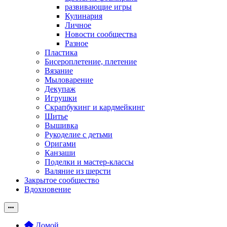
развивающие игры
Кулинария
Личное
Новости сообщества
Разное
Пластика
Бисероплетение, плетение
Вязание
Мыловарение
Декупаж
Игрушки
Скрапбукинг и кардмейкинг
Шитье
Вышивка
Рукоделие с детьми
Оригами
Канзаши
Поделки и мастер-классы
Валяние из шерсти
Закрытое сообщество
Вдохновение
Домой