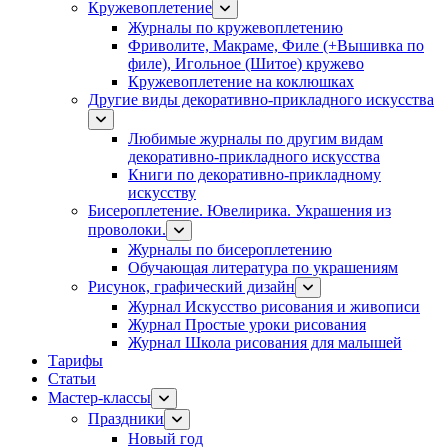
Кружевоплетение
Журналы по кружевоплетению
Фриволите, Макраме, Филе (+Вышивка по
филе), Игольное (Шитое) кружево
Кружевоплетение на коклюшках
Другие виды декоративно-прикладного искусства
Любимые журналы по другим видам
декоративно-прикладного искусства
Книги по декоративно-прикладному
искусству
Бисероплетение. Ювелирика. Украшения из
проволоки.
Журналы по бисероплетению
Обучающая литература по украшениям
Рисунок, графический дизайн
Журнал Искусство рисования и живописи
Журнал Простые уроки рисования
Журнал Школа рисования для малышей
Тарифы
Статьи
Мастер-классы
Праздники
Новый год