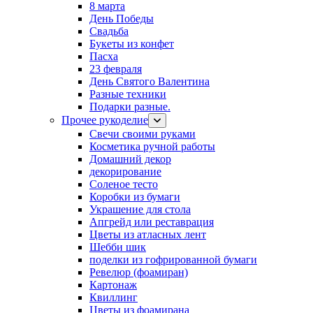
8 марта
День Победы
Свадьба
Букеты из конфет
Пасха
23 февраля
День Святого Валентина
Разные техники
Подарки разные.
Прочее рукоделие
Свечи своими руками
Косметика ручной работы
Домашний декор
декорирование
Соленое тесто
Коробки из бумаги
Украшение для стола
Апгрейд или реставрация
Цветы из атласных лент
Шебби шик
поделки из гофрированной бумаги
Ревелюр (фоамиран)
Картонаж
Квиллинг
Цветы из фоамирана