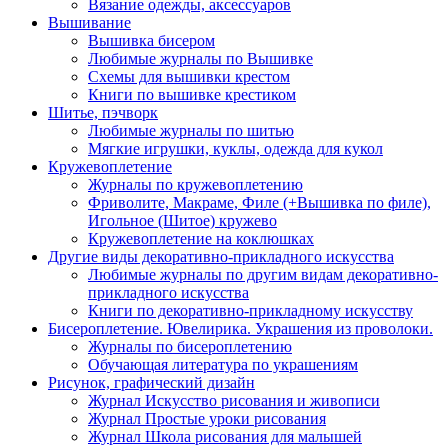
Вязание одежды, аксессуаров
Вышивание
Вышивка бисером
Любимые журналы по Вышивке
Схемы для вышивки крестом
Книги по вышивке крестиком
Шитье, пэчворк
Любимые журналы по шитью
Мягкие игрушки, куклы, одежда для кукол
Кружевоплетение
Журналы по кружевоплетению
Фриволите, Макраме, Филе (+Вышивка по филе),
Игольное (Шитое) кружево
Кружевоплетение на коклюшках
Другие виды декоративно-прикладного искусства
Любимые журналы по другим видам декоративно-
прикладного искусства
Книги по декоративно-прикладному искусству
Бисероплетение. Ювелирика. Украшения из проволоки.
Журналы по бисероплетению
Обучающая литература по украшениям
Рисунок, графический дизайн
Журнал Искусство рисования и живописи
Журнал Простые уроки рисования
Журнал Школа рисования для малышей