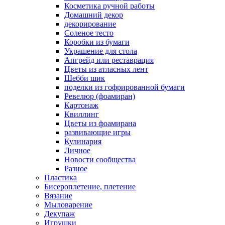
Косметика ручной работы
Домашний декор
декорирование
Соленое тесто
Коробки из бумаги
Украшение для стола
Апгрейд или реставрация
Цветы из атласных лент
Шебби шик
поделки из гофрированной бумаги
Ревелюр (фоамиран)
Картонаж
Квиллинг
Цветы из фоамирана
развивающие игры
Кулинария
Личное
Новости сообщества
Разное
Пластика
Бисероплетение, плетение
Вязание
Мыловарение
Декупаж
Игрушки