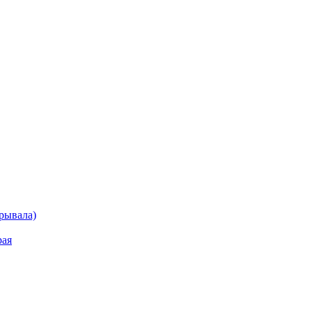
рывала)
рая