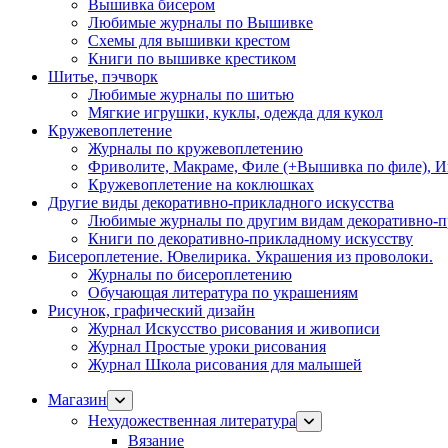
Вышивка бисером
Любимые журналы по Вышивке
Схемы для вышивки крестом
Книги по вышивке крестиком
Шитье, пэчворк
Любимые журналы по шитью
Мягкие игрушки, куклы, одежда для кукол
Кружевоплетение
Журналы по кружевоплетению
Фриволите, Макраме, Филе (+Вышивка по филе), И
Кружевоплетение на коклюшках
Другие виды декоративно-прикладного искусства
Любимые журналы по другим видам декоративно-п
Книги по декоративно-прикладному искусству
Бисероплетение. Ювелирика. Украшения из проволоки.
Журналы по бисероплетению
Обучающая литература по украшениям
Рисунок, графический дизайн
Журнал Искусство рисования и живописи
Журнал Простые уроки рисования
Журнал Школа рисования для малышей
Магазин
Нехудожественная литература
Вязание