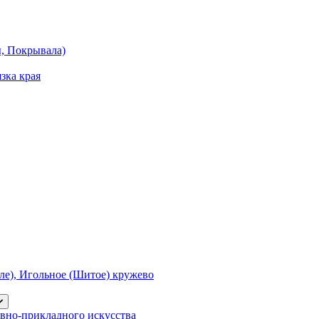
ы, Покрывала)
зка края
е), Игольное (Шитое) кружево
вно-прикладного искусства