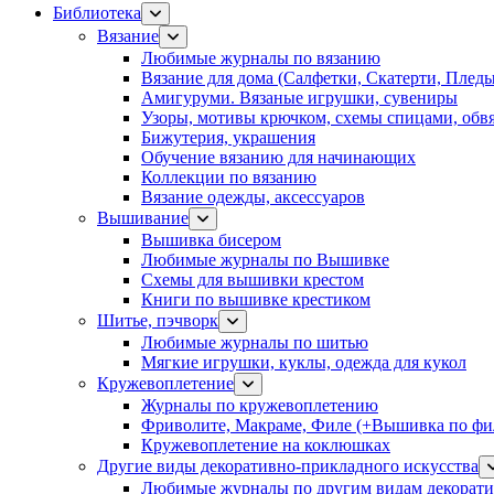
Библиотека
Вязание
Любимые журналы по вязанию
Вязание для дома (Салфетки, Скатерти, Плед
Амигуруми. Вязаные игрушки, сувениры
Узоры, мотивы крючком, схемы спицами, обвя
Бижутерия, украшения
Обучение вязанию для начинающих
Коллекции по вязанию
Вязание одежды, аксессуаров
Вышивание
Вышивка бисером
Любимые журналы по Вышивке
Схемы для вышивки крестом
Книги по вышивке крестиком
Шитье, пэчворк
Любимые журналы по шитью
Мягкие игрушки, куклы, одежда для кукол
Кружевоплетение
Журналы по кружевоплетению
Фриволите, Макраме, Филе (+Вышивка по фил
Кружевоплетение на коклюшках
Другие виды декоративно-прикладного искусства
Любимые журналы по другим видам декорати