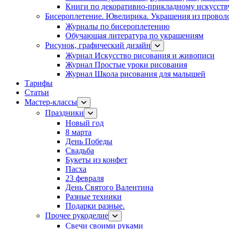
Книги по декоративно-прикладному искусств
Бисероплетение. Ювелирика. Украшения из провол
Журналы по бисероплетению
Обучающая литература по украшениям
Рисунок, графический дизайн
Журнал Искусство рисования и живописи
Журнал Простые уроки рисования
Журнал Школа рисования для малышей
Тарифы
Статьи
Мастер-классы
Праздники
Новый год
8 марта
День Победы
Свадьба
Букеты из конфет
Пасха
23 февраля
День Святого Валентина
Разные техники
Подарки разные.
Прочее рукоделие
Свечи своими руками