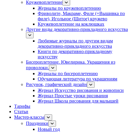
Кружевоплетение
Журналы по кружевоплетению
Фриволите, Макраме, Филе (+Вышивка по
филе), Игольное (Шитое) кружево
Кружевоплетение на коклюшках
Другие виды декоративно-прикладного искусства
Любимые журналы по другим видам
декоративно-прикладного искусства
Книги по декоративно-прикладному
искусству
Бисероплетение. Ювелирика. Украшения из
проволоки.
Журналы по бисероплетению
Обучающая литература по украшениям
Рисунок, графический дизайн
Журнал Искусство рисования и живописи
Журнал Простые уроки рисования
Журнал Школа рисования для малышей
Тарифы
Статьи
Мастер-классы
Праздники
Новый год