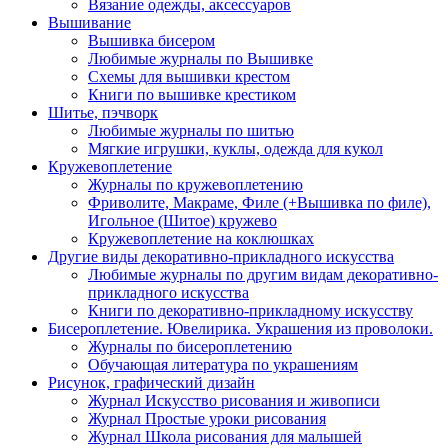
Вязание одежды, аксессуаров
Вышивание
Вышивка бисером
Любимые журналы по Вышивке
Схемы для вышивки крестом
Книги по вышивке крестиком
Шитье, пэчворк
Любимые журналы по шитью
Мягкие игрушки, куклы, одежда для кукол
Кружевоплетение
Журналы по кружевоплетению
Фриволите, Макраме, Филе (+Вышивка по филе),
Игольное (Шитое) кружево
Кружевоплетение на коклюшках
Другие виды декоративно-прикладного искусства
Любимые журналы по другим видам декоративно-
прикладного искусства
Книги по декоративно-прикладному искусству
Бисероплетение. Ювелирика. Украшения из проволоки.
Журналы по бисероплетению
Обучающая литература по украшениям
Рисунок, графический дизайн
Журнал Искусство рисования и живописи
Журнал Простые уроки рисования
Журнал Школа рисования для малышей