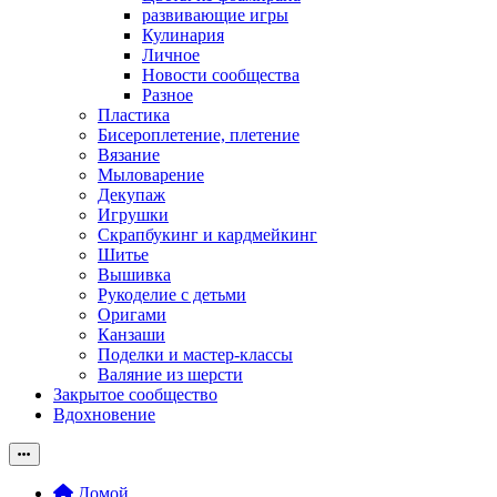
развивающие игры
Кулинария
Личное
Новости сообщества
Разное
Пластика
Бисероплетение, плетение
Вязание
Мыловарение
Декупаж
Игрушки
Скрапбукинг и кардмейкинг
Шитье
Вышивка
Рукоделие с детьми
Оригами
Канзаши
Поделки и мастер-классы
Валяние из шерсти
Закрытое сообщество
Вдохновение
Домой