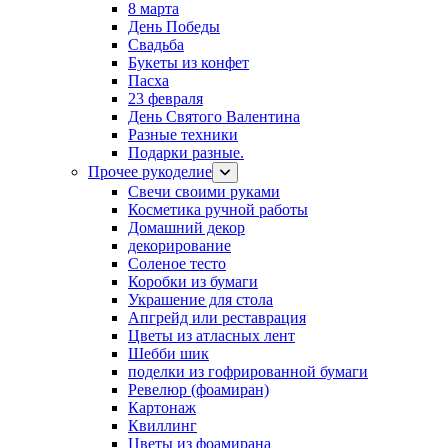
8 марта
День Победы
Свадьба
Букеты из конфет
Пасха
23 февраля
День Святого Валентина
Разные техники
Подарки разные.
Прочее рукоделие
Свечи своими руками
Косметика ручной работы
Домашний декор
декорирование
Соленое тесто
Коробки из бумаги
Украшение для стола
Апгрейд или реставрация
Цветы из атласных лент
Шебби шик
поделки из гофрированной бумаги
Ревелюр (фоамиран)
Картонаж
Квиллинг
Цветы из фоамирана