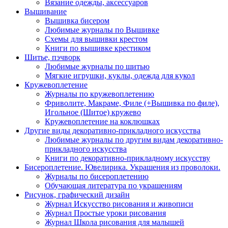
Вязание одежды, аксессуаров
Вышивание
Вышивка бисером
Любимые журналы по Вышивке
Схемы для вышивки крестом
Книги по вышивке крестиком
Шитье, пэчворк
Любимые журналы по шитью
Мягкие игрушки, куклы, одежда для кукол
Кружевоплетение
Журналы по кружевоплетению
Фриволите, Макраме, Филе (+Вышивка по филе),
Игольное (Шитое) кружево
Кружевоплетение на коклюшках
Другие виды декоративно-прикладного искусства
Любимые журналы по другим видам декоративно-
прикладного искусства
Книги по декоративно-прикладному искусству
Бисероплетение. Ювелирика. Украшения из проволоки.
Журналы по бисероплетению
Обучающая литература по украшениям
Рисунок, графический дизайн
Журнал Искусство рисования и живописи
Журнал Простые уроки рисования
Журнал Школа рисования для малышей