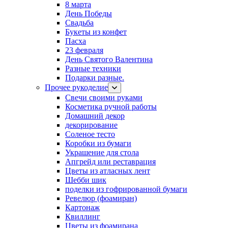
8 марта
День Победы
Свадьба
Букеты из конфет
Пасха
23 февраля
День Святого Валентина
Разные техники
Подарки разные.
Прочее рукоделие
Свечи своими руками
Косметика ручной работы
Домашний декор
декорирование
Соленое тесто
Коробки из бумаги
Украшение для стола
Апгрейд или реставрация
Цветы из атласных лент
Шебби шик
поделки из гофрированной бумаги
Ревелюр (фоамиран)
Картонаж
Квиллинг
Цветы из фоамирана