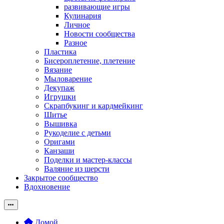
развивающие игры
Кулинария
Личное
Новости сообщества
Разное
Пластика
Бисероплетение, плетение
Вязание
Мыловарение
Декупаж
Игрушки
Скрапбукинг и кардмейкинг
Шитье
Вышивка
Рукоделие с детьми
Оригами
Канзаши
Поделки и мастер-классы
Валяние из шерсти
Закрытое сообщество
Вдохновение
Домой