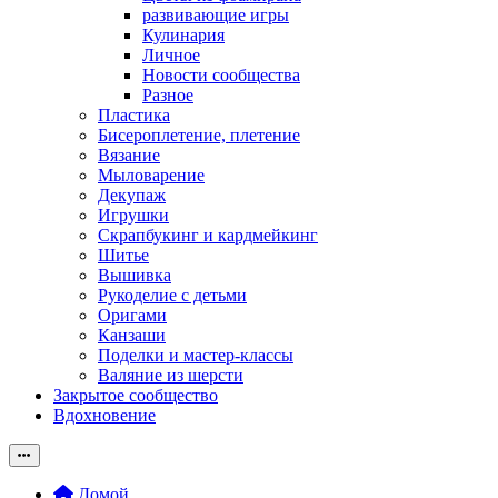
развивающие игры
Кулинария
Личное
Новости сообщества
Разное
Пластика
Бисероплетение, плетение
Вязание
Мыловарение
Декупаж
Игрушки
Скрапбукинг и кардмейкинг
Шитье
Вышивка
Рукоделие с детьми
Оригами
Канзаши
Поделки и мастер-классы
Валяние из шерсти
Закрытое сообщество
Вдохновение
Домой