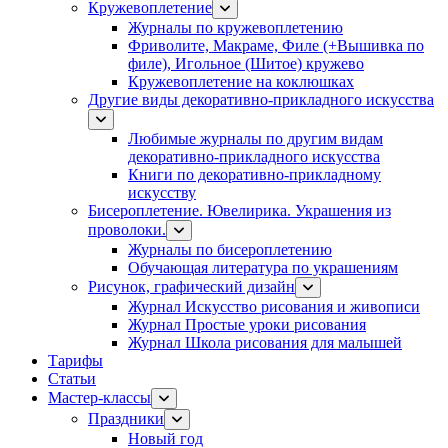
Кружевоплетение
Журналы по кружевоплетению
Фриволите, Макраме, Филе (+Вышивка по
филе), Игольное (Шитое) кружево
Кружевоплетение на коклюшках
Другие виды декоративно-прикладного искусства
Любимые журналы по другим видам
декоративно-прикладного искусства
Книги по декоративно-прикладному
искусству
Бисероплетение. Ювелирика. Украшения из
проволоки.
Журналы по бисероплетению
Обучающая литература по украшениям
Рисунок, графический дизайн
Журнал Искусство рисования и живописи
Журнал Простые уроки рисования
Журнал Школа рисования для малышей
Тарифы
Статьи
Мастер-классы
Праздники
Новый год