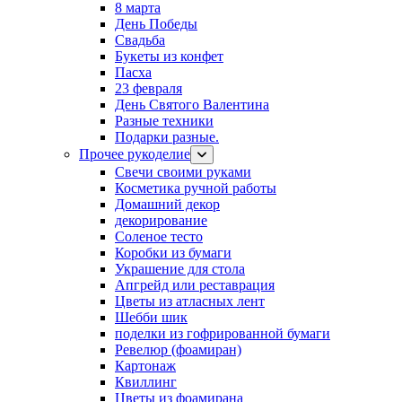
8 марта
День Победы
Свадьба
Букеты из конфет
Пасха
23 февраля
День Святого Валентина
Разные техники
Подарки разные.
Прочее рукоделие
Свечи своими руками
Косметика ручной работы
Домашний декор
декорирование
Соленое тесто
Коробки из бумаги
Украшение для стола
Апгрейд или реставрация
Цветы из атласных лент
Шебби шик
поделки из гофрированной бумаги
Ревелюр (фоамиран)
Картонаж
Квиллинг
Цветы из фоамирана