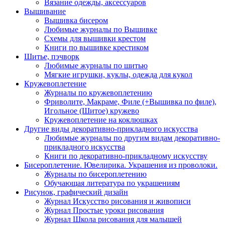
Вязание одежды, аксессуаров
Вышивание
Вышивка бисером
Любимые журналы по Вышивке
Схемы для вышивки крестом
Книги по вышивке крестиком
Шитье, пэчворк
Любимые журналы по шитью
Мягкие игрушки, куклы, одежда для кукол
Кружевоплетение
Журналы по кружевоплетению
Фриволите, Макраме, Филе (+Вышивка по филе),
Игольное (Шитое) кружево
Кружевоплетение на коклюшках
Другие виды декоративно-прикладного искусства
Любимые журналы по другим видам декоративно-
прикладного искусства
Книги по декоративно-прикладному искусству
Бисероплетение. Ювелирика. Украшения из проволоки.
Журналы по бисероплетению
Обучающая литература по украшениям
Рисунок, графический дизайн
Журнал Искусство рисования и живописи
Журнал Простые уроки рисования
Журнал Школа рисования для малышей