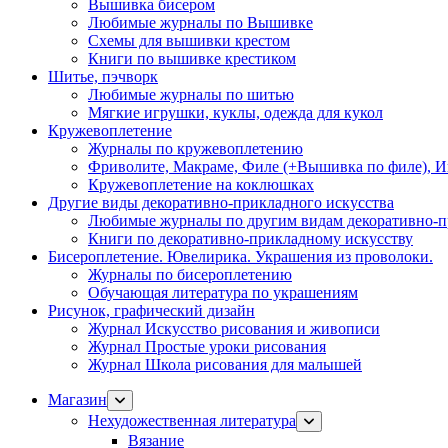
Вышивка бисером
Любимые журналы по Вышивке
Схемы для вышивки крестом
Книги по вышивке крестиком
Шитье, пэчворк
Любимые журналы по шитью
Мягкие игрушки, куклы, одежда для кукол
Кружевоплетение
Журналы по кружевоплетению
Фриволите, Макраме, Филе (+Вышивка по филе), И
Кружевоплетение на коклюшках
Другие виды декоративно-прикладного искусства
Любимые журналы по другим видам декоративно-п
Книги по декоративно-прикладному искусству
Бисероплетение. Ювелирика. Украшения из проволоки.
Журналы по бисероплетению
Обучающая литература по украшениям
Рисунок, графический дизайн
Журнал Искусство рисования и живописи
Журнал Простые уроки рисования
Журнал Школа рисования для малышей
Магазин
Нехудожественная литература
Вязание