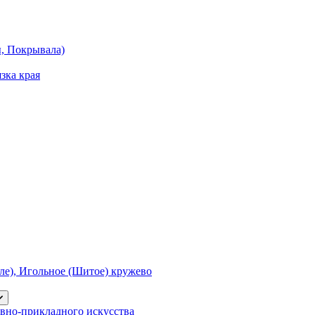
ы, Покрывала)
зка края
е), Игольное (Шитое) кружево
вно-прикладного искусства