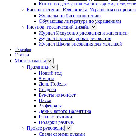
Книги по декоративно-прикладному искусств
Бисероплетение. Ювелирика. Украшения из провол
Журналы по бисероплетению
Обучающая литература по украшениям
Рисунок, графический дизайн
Журнал Искусство рисования и живописи
Журнал Простые уроки рисования
Журнал Школа рисования для малышей
Тарифы
Статьи
Мастер-классы
Праздники
Новый год
8 марта
День Победы
Свадьба
Букеты из конфет
Пасха
23 февраля
День Святого Валентина
Разные техники
Подарки разные.
Прочее рукоделие
Свечи своими руками