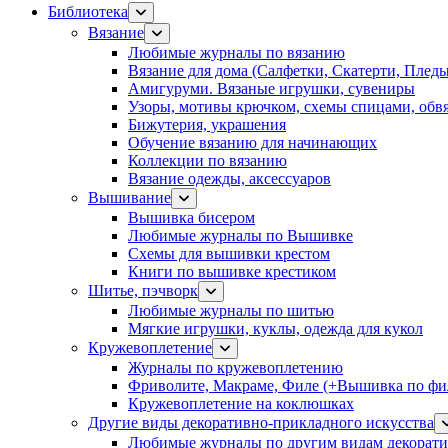
Библиотека
Вязание
Любимые журналы по вязанию
Вязание для дома (Салфетки, Скатерти, Плед
Амигуруми. Вязаные игрушки, сувениры
Узоры, мотивы крючком, схемы спицами, обвя
Бижутерия, украшения
Обучение вязанию для начинающих
Коллекции по вязанию
Вязание одежды, аксессуаров
Вышивание
Вышивка бисером
Любимые журналы по Вышивке
Схемы для вышивки крестом
Книги по вышивке крестиком
Шитье, пэчворк
Любимые журналы по шитью
Мягкие игрушки, куклы, одежда для кукол
Кружевоплетение
Журналы по кружевоплетению
Фриволите, Макраме, Филе (+Вышивка по фил
Кружевоплетение на коклюшках
Другие виды декоративно-прикладного искусства
Любимые журналы по другим видам декорати