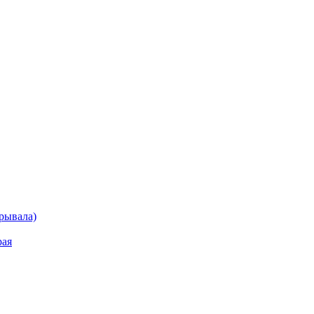
рывала)
рая