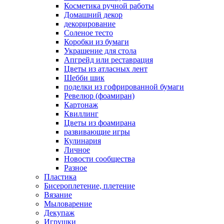
Косметика ручной работы
Домашний декор
декорирование
Соленое тесто
Коробки из бумаги
Украшение для стола
Апгрейд или реставрация
Цветы из атласных лент
Шебби шик
поделки из гофрированной бумаги
Ревелюр (фоамиран)
Картонаж
Квиллинг
Цветы из фоамирана
развивающие игры
Кулинария
Личное
Новости сообщества
Разное
Пластика
Бисероплетение, плетение
Вязание
Мыловарение
Декупаж
Игрушки