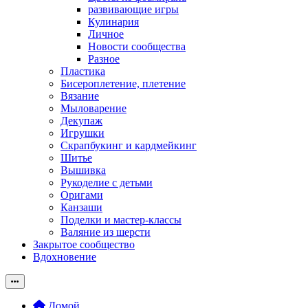
развивающие игры
Кулинария
Личное
Новости сообщества
Разное
Пластика
Бисероплетение, плетение
Вязание
Мыловарение
Декупаж
Игрушки
Скрапбукинг и кардмейкинг
Шитье
Вышивка
Рукоделие с детьми
Оригами
Канзаши
Поделки и мастер-классы
Валяние из шерсти
Закрытое сообщество
Вдохновение
Домой