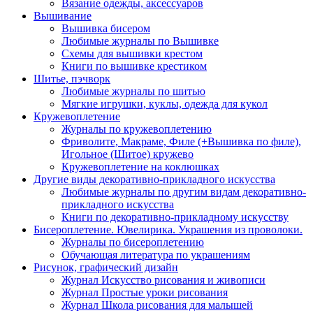
Вязание одежды, аксессуаров
Вышивание
Вышивка бисером
Любимые журналы по Вышивке
Схемы для вышивки крестом
Книги по вышивке крестиком
Шитье, пэчворк
Любимые журналы по шитью
Мягкие игрушки, куклы, одежда для кукол
Кружевоплетение
Журналы по кружевоплетению
Фриволите, Макраме, Филе (+Вышивка по филе),
Игольное (Шитое) кружево
Кружевоплетение на коклюшках
Другие виды декоративно-прикладного искусства
Любимые журналы по другим видам декоративно-
прикладного искусства
Книги по декоративно-прикладному искусству
Бисероплетение. Ювелирика. Украшения из проволоки.
Журналы по бисероплетению
Обучающая литература по украшениям
Рисунок, графический дизайн
Журнал Искусство рисования и живописи
Журнал Простые уроки рисования
Журнал Школа рисования для малышей