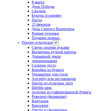
8 марта
День Победы
Свадьба
Букеты из конфет
Пасха
23 февраля
День Святого Валентина
Разные техники
Подарки разные.
Прочее рукоделие
Свечи своими руками
Косметика ручной работы
Домашний декор
декорирование
Соленое тесто
Коробки из бумаги
Украшение для стола
Апгрейд или реставрация
Цветы из атласных лент
Шебби шик
поделки из гофрированной бумаги
Ревелюр (фоамиран)
Картонаж
Квиллинг
Цветы из фоамирана