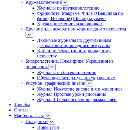
Кружевоплетение
Журналы по кружевоплетению
Фриволите, Макраме, Филе (+Вышивка по
филе), Игольное (Шитое) кружево
Кружевоплетение на коклюшках
Другие виды декоративно-прикладного искусства
Любимые журналы по другим видам
декоративно-прикладного искусства
Книги по декоративно-прикладному
искусству
Бисероплетение. Ювелирика. Украшения из
проволоки.
Журналы по бисероплетению
Обучающая литература по украшениям
Рисунок, графический дизайн
Журнал Искусство рисования и живописи
Журнал Простые уроки рисования
Журнал Школа рисования для малышей
Тарифы
Статьи
Мастер-классы
Праздники
Новый год