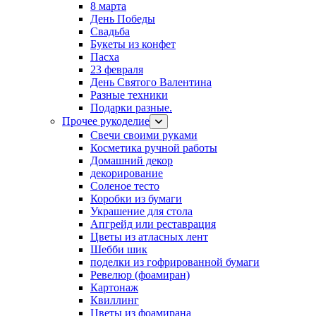
8 марта
День Победы
Свадьба
Букеты из конфет
Пасха
23 февраля
День Святого Валентина
Разные техники
Подарки разные.
Прочее рукоделие
Свечи своими руками
Косметика ручной работы
Домашний декор
декорирование
Соленое тесто
Коробки из бумаги
Украшение для стола
Апгрейд или реставрация
Цветы из атласных лент
Шебби шик
поделки из гофрированной бумаги
Ревелюр (фоамиран)
Картонаж
Квиллинг
Цветы из фоамирана