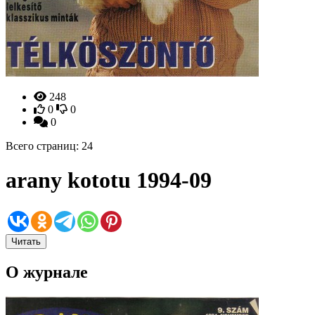
248
0
0
0
Всего страниц: 24
arany kototu 1994-09
Читать
О журнале