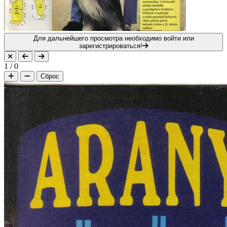
Для дальнейшего просмотра необходимо войти или
зарегистрироваться!
1
/
0
Сброс