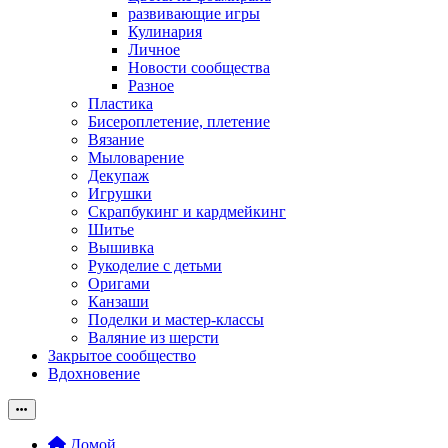
развивающие игры
Кулинария
Личное
Новости сообщества
Разное
Пластика
Бисероплетение, плетение
Вязание
Мыловарение
Декупаж
Игрушки
Скрапбукинг и кардмейкинг
Шитье
Вышивка
Рукоделие с детьми
Оригами
Канзаши
Поделки и мастер-классы
Валяние из шерсти
Закрытое сообщество
Вдохновение
Домой