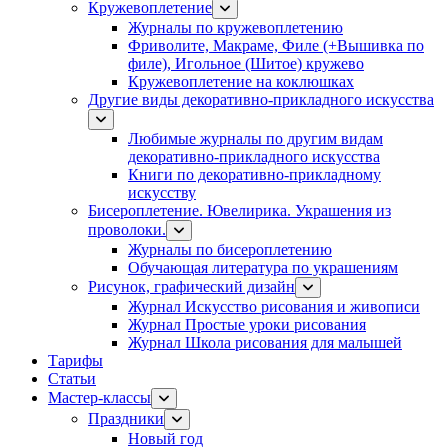
Кружевоплетение
Журналы по кружевоплетению
Фриволите, Макраме, Филе (+Вышивка по
филе), Игольное (Шитое) кружево
Кружевоплетение на коклюшках
Другие виды декоративно-прикладного искусства
Любимые журналы по другим видам
декоративно-прикладного искусства
Книги по декоративно-прикладному
искусству
Бисероплетение. Ювелирика. Украшения из
проволоки.
Журналы по бисероплетению
Обучающая литература по украшениям
Рисунок, графический дизайн
Журнал Искусство рисования и живописи
Журнал Простые уроки рисования
Журнал Школа рисования для малышей
Тарифы
Статьи
Мастер-классы
Праздники
Новый год