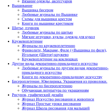
Вязание одежды, аксессуаров
Вышивание
Вышивка бисером
Любимые журналы по Вышивке
Схемы для вышивки крестом
Книги по вышивке крестиком
Шитье, пэчворк
Любимые журналы по шитью
Мягкие игрушки, куклы, одежда для кукол
Кружевоплетение
Журналы по кружевоплетению
Фриволите, Макраме, Филе (+Вышивка по филе),
Игольное (Шитое) кружево
Кружевоплетение на коклюшках
Другие виды декоративно-прикладного искусства
Любимые журналы по другим видам декоративно-
прикладного искусства
Книги по декоративно-прикладному искусству
Бисероплетение. Ювелирика. Украшения из проволоки.
Журналы по бисероплетению
Обучающая литература по украшениям
Рисунок, графический дизайн
Журнал Искусство рисования и живописи
Журнал Простые уроки рисования
Журнал Школа рисования для малышей