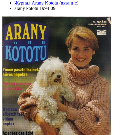
Журнал Arany Kototu (вязание)
arany kototu 1994-09