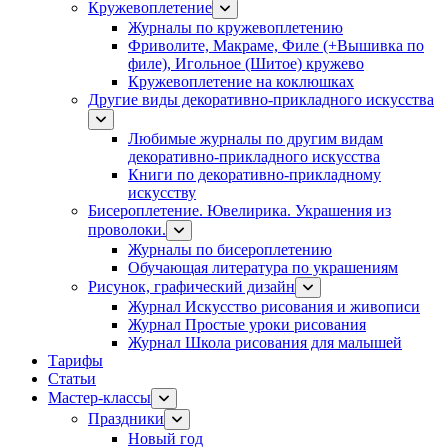
Кружевоплетение
Журналы по кружевоплетению
Фриволите, Макраме, Филе (+Вышивка по
филе), Игольное (Шитое) кружево
Кружевоплетение на коклюшках
Другие виды декоративно-прикладного искусства
Любимые журналы по другим видам
декоративно-прикладного искусства
Книги по декоративно-прикладному
искусству
Бисероплетение. Ювелирика. Украшения из
проволоки.
Журналы по бисероплетению
Обучающая литература по украшениям
Рисунок, графический дизайн
Журнал Искусство рисования и живописи
Журнал Простые уроки рисования
Журнал Школа рисования для малышей
Тарифы
Статьи
Мастер-классы
Праздники
Новый год