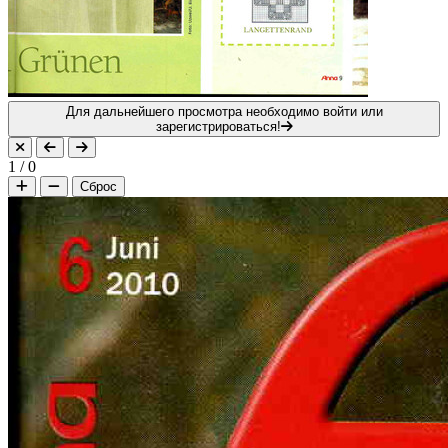
Для дальнейшего просмотра необходимо войти или
зарегистрироваться!
1
/
0
Сброс