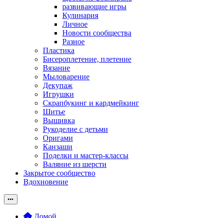
развивающие игры
Кулинария
Личное
Новости сообщества
Разное
Пластика
Бисероплетение, плетение
Вязание
Мыловарение
Декупаж
Игрушки
Скрапбукинг и кардмейкинг
Шитье
Вышивка
Рукоделие с детьми
Оригами
Канзаши
Поделки и мастер-классы
Валяние из шерсти
Закрытое сообщество
Вдохновение
Домой