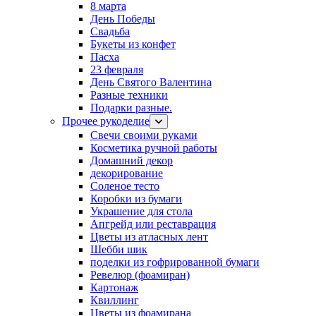
8 марта
День Победы
Свадьба
Букеты из конфет
Пасха
23 февраля
День Святого Валентина
Разные техники
Подарки разные.
Прочее рукоделие
Свечи своими руками
Косметика ручной работы
Домашний декор
декорирование
Соленое тесто
Коробки из бумаги
Украшение для стола
Апгрейд или реставрация
Цветы из атласных лент
Шебби шик
поделки из гофрированной бумаги
Ревелюр (фоамиран)
Картонаж
Квиллинг
Цветы из фоамирана