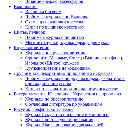
Вязание одежды, аксессуаров
Вышивание
Вышивка бисером
Любимые журналы по Вышивке
Схемы для вышивки крестом
Книги по вышивке крестиком
Шитье, пэчворк
Любимые журналы по шитью
Мягкие игрушки, куклы, одежда для кукол
Кружевоплетение
Журналы по кружевоплетению
Фриволите, Макраме, Филе (+Вышивка по филе),
Игольное (Шитое) кружево
Кружевоплетение на коклюшках
Другие виды декоративно-прикладного искусства
Любимые журналы по другим видам декоративно-
прикладного искусства
Книги по декоративно-прикладному искусству
Бисероплетение. Ювелирика. Украшения из проволоки.
Журналы по бисероплетению
Обучающая литература по украшениям
Рисунок, графический дизайн
Журнал Искусство рисования и живописи
Журнал Простые уроки рисования
Журнал Школа рисования для малышей