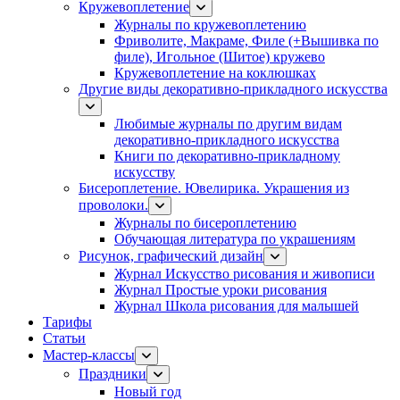
Кружевоплетение
Журналы по кружевоплетению
Фриволите, Макраме, Филе (+Вышивка по
филе), Игольное (Шитое) кружево
Кружевоплетение на коклюшках
Другие виды декоративно-прикладного искусства
Любимые журналы по другим видам
декоративно-прикладного искусства
Книги по декоративно-прикладному
искусству
Бисероплетение. Ювелирика. Украшения из
проволоки.
Журналы по бисероплетению
Обучающая литература по украшениям
Рисунок, графический дизайн
Журнал Искусство рисования и живописи
Журнал Простые уроки рисования
Журнал Школа рисования для малышей
Тарифы
Статьи
Мастер-классы
Праздники
Новый год