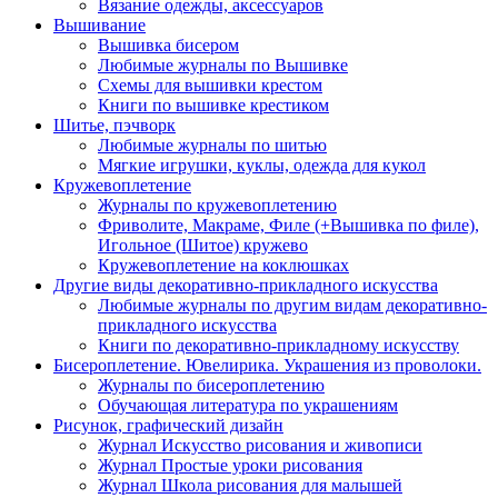
Вязание одежды, аксессуаров
Вышивание
Вышивка бисером
Любимые журналы по Вышивке
Схемы для вышивки крестом
Книги по вышивке крестиком
Шитье, пэчворк
Любимые журналы по шитью
Мягкие игрушки, куклы, одежда для кукол
Кружевоплетение
Журналы по кружевоплетению
Фриволите, Макраме, Филе (+Вышивка по филе),
Игольное (Шитое) кружево
Кружевоплетение на коклюшках
Другие виды декоративно-прикладного искусства
Любимые журналы по другим видам декоративно-
прикладного искусства
Книги по декоративно-прикладному искусству
Бисероплетение. Ювелирика. Украшения из проволоки.
Журналы по бисероплетению
Обучающая литература по украшениям
Рисунок, графический дизайн
Журнал Искусство рисования и живописи
Журнал Простые уроки рисования
Журнал Школа рисования для малышей