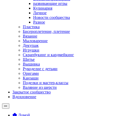
развивающие игры
Кулинария
Личное
Новости сообщества
Разное
Пластика
Бисероплетение, плетение
Вязание
Мыловарение
Декупаж
Игрушки
Скрапбукинг и кардмейкинг
Шитье
Вышивка
Рукоделие с детьми
Оригами
Канзаши
Поделки и мастер-классы
Валяние из шерсти
Закрытое сообщество
Вдохновение
Домой