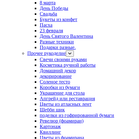
8 марта
День Победы
Свадьба
Букеты из конфет
Пасха
23 февраля
День Святого Валентина
Разные техники
Подарки разные.
Прочее рукоделие
Свечи своими руками
Косметика ручной работы
Домашний декор
декорирование
Соленое тесто
Коробки из бумаги
Украшение для стола
Апгрейд или реставрация
Цветы из атласных лент
Шебби шик
поделки из гофрированной бумаги
Ревелюр (фоамиран)
Картонаж
Квиллинг
Цветы из фоамирана