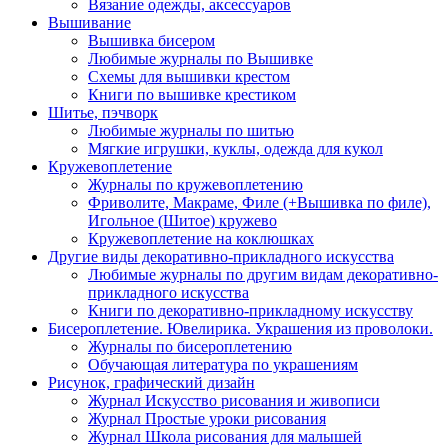
Вязание одежды, аксессуаров
Вышивание
Вышивка бисером
Любимые журналы по Вышивке
Схемы для вышивки крестом
Книги по вышивке крестиком
Шитье, пэчворк
Любимые журналы по шитью
Мягкие игрушки, куклы, одежда для кукол
Кружевоплетение
Журналы по кружевоплетению
Фриволите, Макраме, Филе (+Вышивка по филе),
Игольное (Шитое) кружево
Кружевоплетение на коклюшках
Другие виды декоративно-прикладного искусства
Любимые журналы по другим видам декоративно-
прикладного искусства
Книги по декоративно-прикладному искусству
Бисероплетение. Ювелирика. Украшения из проволоки.
Журналы по бисероплетению
Обучающая литература по украшениям
Рисунок, графический дизайн
Журнал Искусство рисования и живописи
Журнал Простые уроки рисования
Журнал Школа рисования для малышей