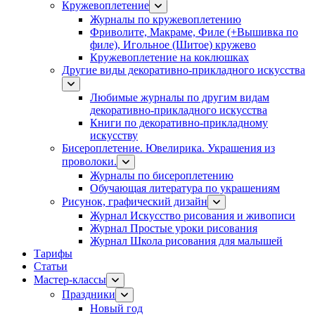
Кружевоплетение
Журналы по кружевоплетению
Фриволите, Макраме, Филе (+Вышивка по
филе), Игольное (Шитое) кружево
Кружевоплетение на коклюшках
Другие виды декоративно-прикладного искусства
Любимые журналы по другим видам
декоративно-прикладного искусства
Книги по декоративно-прикладному
искусству
Бисероплетение. Ювелирика. Украшения из
проволоки.
Журналы по бисероплетению
Обучающая литература по украшениям
Рисунок, графический дизайн
Журнал Искусство рисования и живописи
Журнал Простые уроки рисования
Журнал Школа рисования для малышей
Тарифы
Статьи
Мастер-классы
Праздники
Новый год