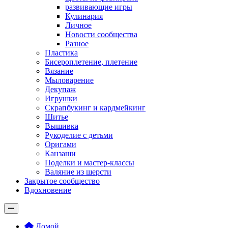
развивающие игры
Кулинария
Личное
Новости сообщества
Разное
Пластика
Бисероплетение, плетение
Вязание
Мыловарение
Декупаж
Игрушки
Скрапбукинг и кардмейкинг
Шитье
Вышивка
Рукоделие с детьми
Оригами
Канзаши
Поделки и мастер-классы
Валяние из шерсти
Закрытое сообщество
Вдохновение
Домой