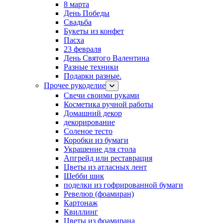
8 марта
День Победы
Свадьба
Букеты из конфет
Пасха
23 февраля
День Святого Валентина
Разные техники
Подарки разные.
Прочее рукоделие
Свечи своими руками
Косметика ручной работы
Домашний декор
декорирование
Соленое тесто
Коробки из бумаги
Украшение для стола
Апгрейд или реставрация
Цветы из атласных лент
Шебби шик
поделки из гофрированной бумаги
Ревелюр (фоамиран)
Картонаж
Квиллинг
Цветы из фоамирана