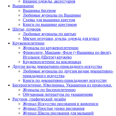
Вязание одежды, аксессуаров
Вышивание
Вышивка бисером
Любимые журналы по Вышивке
Схемы для вышивки крестом
Книги по вышивке крестиком
Шитье, пэчворк
Любимые журналы по шитью
Мягкие игрушки, куклы, одежда для кукол
Кружевоплетение
Журналы по кружевоплетению
Фриволите, Макраме, Филе (+Вышивка по филе),
Игольное (Шитое) кружево
Кружевоплетение на коклюшках
Другие виды декоративно-прикладного искусства
Любимые журналы по другим видам декоративно-
прикладного искусства
Книги по декоративно-прикладному искусству
Бисероплетение. Ювелирика. Украшения из проволоки.
Журналы по бисероплетению
Обучающая литература по украшениям
Рисунок, графический дизайн
Журнал Искусство рисования и живописи
Журнал Простые уроки рисования
Журнал Школа рисования для малышей