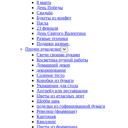
8 марта
День Победы
Свадьба
Букеты из конфет
Пасха
23 февраля
День Святого Валентина
Разные техники
Подарки разные.
Прочее рукоделие
Свечи своими руками
Косметика ручной работы
Домашний декор
декорирование
Соленое тесто
Коробки из бумаги
Украшение для стола
Апгрейд или реставрация
Цветы из атласных лент
Шебби шик
поделки из гофрированной бумаги
Ревелюр (фоамиран)
Картонаж
Квиллинг
Цветы из фоамирана