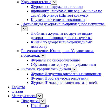
Кружевоплетение
Журналы по кружевоплетению
Фриволите, Макраме, Филе (+Вышивка по
филе), Игольное (Шитое) кружево
Кружевоплетение на коклюшках
Другие виды декоративно-прикладного искусства
Любимые журналы по другим видам
декоративно-прикладного искусства
Книги по декоративно-прикладному
искусству
Бисероплетение. Ювелирика. Украшения из
проволоки.
Журналы по бисероплетению
Обучающая литература по украшениям
Рисунок, графический дизайн
Журнал Искусство рисования и живописи
Журнал Простые уроки рисования
Журнал Школа рисования для малышей
Тарифы
Статьи
Мастер-классы
Праздники
Новый год