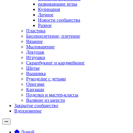
развивающие игры
Кулинария
Личное
Новости сообщества
Разное
Пластика
Бисероплетение, плетение
Вязание
Мыловарение
Декупаж
Игрушки
Скрапбукинг и кардмейкинг
Шитье
Вышивка
Рукоделие с детьми
Оригами
Канзаши
Поделки и мастер-классы
Валяние из шерсти
Закрытое сообщество
Вдохновение
Домой