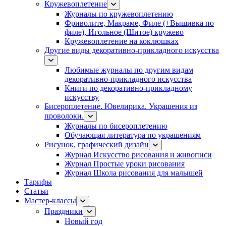
Кружевоплетение
Журналы по кружевоплетению
Фриволите, Макраме, Филе (+Вышивка по
филе), Игольное (Шитое) кружево
Кружевоплетение на коклюшках
Другие виды декоративно-прикладного искусства
Любимые журналы по другим видам
декоративно-прикладного искусства
Книги по декоративно-прикладному
искусству
Бисероплетение. Ювелирика. Украшения из
проволоки.
Журналы по бисероплетению
Обучающая литература по украшениям
Рисунок, графический дизайн
Журнал Искусство рисования и живописи
Журнал Простые уроки рисования
Журнал Школа рисования для малышей
Тарифы
Статьи
Мастер-классы
Праздники
Новый год