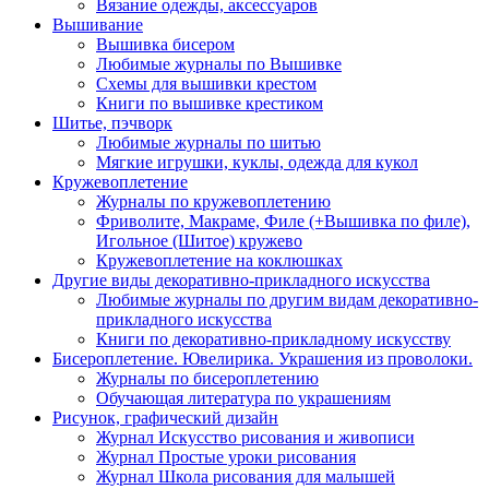
Вязание одежды, аксессуаров
Вышивание
Вышивка бисером
Любимые журналы по Вышивке
Схемы для вышивки крестом
Книги по вышивке крестиком
Шитье, пэчворк
Любимые журналы по шитью
Мягкие игрушки, куклы, одежда для кукол
Кружевоплетение
Журналы по кружевоплетению
Фриволите, Макраме, Филе (+Вышивка по филе),
Игольное (Шитое) кружево
Кружевоплетение на коклюшках
Другие виды декоративно-прикладного искусства
Любимые журналы по другим видам декоративно-
прикладного искусства
Книги по декоративно-прикладному искусству
Бисероплетение. Ювелирика. Украшения из проволоки.
Журналы по бисероплетению
Обучающая литература по украшениям
Рисунок, графический дизайн
Журнал Искусство рисования и живописи
Журнал Простые уроки рисования
Журнал Школа рисования для малышей