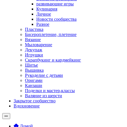
развивающие игры
Кулинария
Личное
Новости сообщества
Разное
Пластика
Бисероплетение, плетение
Вязание
Мыловарение
Декупаж
Игрушки
Скрапбукинг и кардмейкинг
Шитье
Вышивка
Рукоделие с детьми
Оригами
Канзаши
Поделки и мастер-классы
Валяние из шерсти
Закрытое сообщество
Вдохновение
Домой