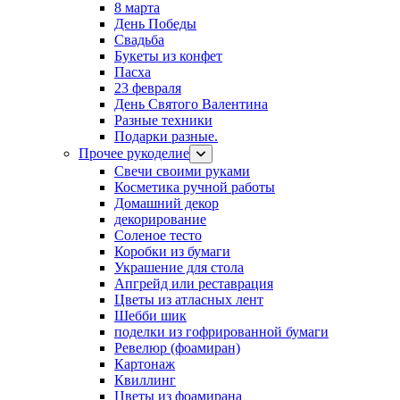
8 марта
День Победы
Свадьба
Букеты из конфет
Пасха
23 февраля
День Святого Валентина
Разные техники
Подарки разные.
Прочее рукоделие
Свечи своими руками
Косметика ручной работы
Домашний декор
декорирование
Соленое тесто
Коробки из бумаги
Украшение для стола
Апгрейд или реставрация
Цветы из атласных лент
Шебби шик
поделки из гофрированной бумаги
Ревелюр (фоамиран)
Картонаж
Квиллинг
Цветы из фоамирана