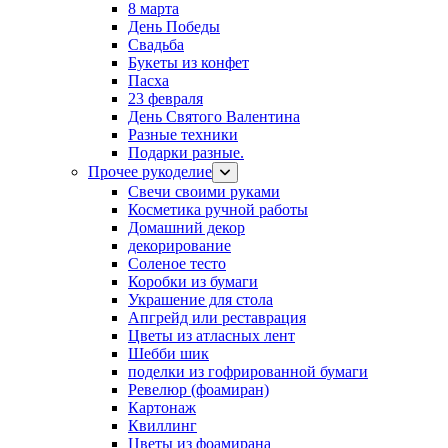
8 марта
День Победы
Свадьба
Букеты из конфет
Пасха
23 февраля
День Святого Валентина
Разные техники
Подарки разные.
Прочее рукоделие
Свечи своими руками
Косметика ручной работы
Домашний декор
декорирование
Соленое тесто
Коробки из бумаги
Украшение для стола
Апгрейд или реставрация
Цветы из атласных лент
Шебби шик
поделки из гофрированной бумаги
Ревелюр (фоамиран)
Картонаж
Квиллинг
Цветы из фоамирана