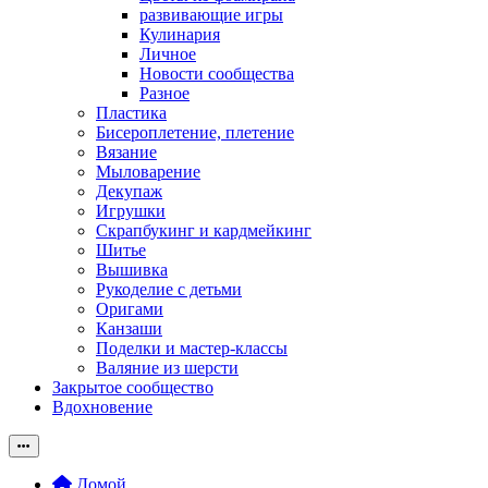
развивающие игры
Кулинария
Личное
Новости сообщества
Разное
Пластика
Бисероплетение, плетение
Вязание
Мыловарение
Декупаж
Игрушки
Скрапбукинг и кардмейкинг
Шитье
Вышивка
Рукоделие с детьми
Оригами
Канзаши
Поделки и мастер-классы
Валяние из шерсти
Закрытое сообщество
Вдохновение
Домой