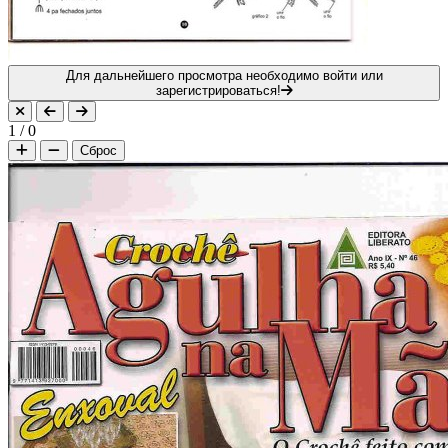
Для дальнейшего просмотра необходимо войти или
зарегистрироваться!
1
/
0
Сброс