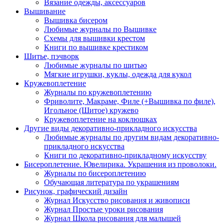
Вязание одежды, аксессуаров
Вышивание
Вышивка бисером
Любимые журналы по Вышивке
Схемы для вышивки крестом
Книги по вышивке крестиком
Шитье, пэчворк
Любимые журналы по шитью
Мягкие игрушки, куклы, одежда для кукол
Кружевоплетение
Журналы по кружевоплетению
Фриволите, Макраме, Филе (+Вышивка по филе),
Игольное (Шитое) кружево
Кружевоплетение на коклюшках
Другие виды декоративно-прикладного искусства
Любимые журналы по другим видам декоративно-
прикладного искусства
Книги по декоративно-прикладному искусству
Бисероплетение. Ювелирика. Украшения из проволоки.
Журналы по бисероплетению
Обучающая литература по украшениям
Рисунок, графический дизайн
Журнал Искусство рисования и живописи
Журнал Простые уроки рисования
Журнал Школа рисования для малышей