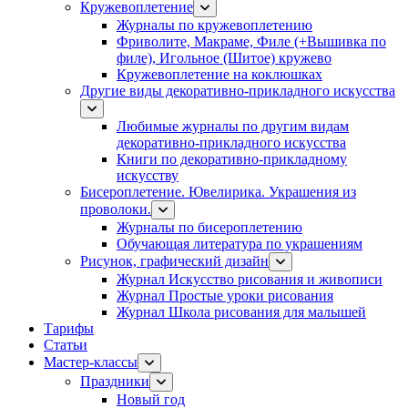
Кружевоплетение
Журналы по кружевоплетению
Фриволите, Макраме, Филе (+Вышивка по
филе), Игольное (Шитое) кружево
Кружевоплетение на коклюшках
Другие виды декоративно-прикладного искусства
Любимые журналы по другим видам
декоративно-прикладного искусства
Книги по декоративно-прикладному
искусству
Бисероплетение. Ювелирика. Украшения из
проволоки.
Журналы по бисероплетению
Обучающая литература по украшениям
Рисунок, графический дизайн
Журнал Искусство рисования и живописи
Журнал Простые уроки рисования
Журнал Школа рисования для малышей
Тарифы
Статьи
Мастер-классы
Праздники
Новый год