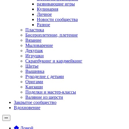
развивающие игры
Кулинария
Личное
Новости сообщества
Разное
Пластика
Бисероплетение, плетение
Вязание
Мыловарение
Декупаж
Игрушки
Скрапбукинг и кардмейкинг
Шитье
Вышивка
Рукоделие с детьми
Оригами
Канзаши
Поделки и мастер-классы
Валяние из шерсти
Закрытое сообщество
Вдохновение
Домой