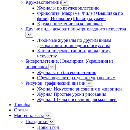
Кружевоплетение
Журналы по кружевоплетению
Фриволите, Макраме, Филе (+Вышивка по
филе), Игольное (Шитое) кружево
Кружевоплетение на коклюшках
Другие виды декоративно-прикладного искусства
Любимые журналы по другим видам
декоративно-прикладного искусства
Книги по декоративно-прикладному
искусству
Бисероплетение. Ювелирика. Украшения из
проволоки.
Журналы по бисероплетению
Обучающая литература по украшениям
Рисунок, графический дизайн
Журнал Искусство рисования и живописи
Журнал Простые уроки рисования
Журнал Школа рисования для малышей
Тарифы
Статьи
Мастер-классы
Праздники
Новый год