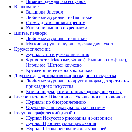
Вязание одежды, аксессуаров
Вышивание
Вышивка бисером
Любимые журналы по Вышивке
Схемы для вышивки крестом
Книги по вышивке крестиком
Шитье, пэчворк
Любимые журналы по шитью
Мягкие игрушки, куклы, одежда для кукол
Кружевоплетение
Журналы по кружевоплетению
Фриволите, Макраме, Филе (+Вышивка по филе),
Игольное (Шитое) кружево
Кружевоплетение на коклюшках
Другие виды декоративно-прикладного искусства
Любимые журналы по другим видам декоративно-
прикладного искусства
Книги по декоративно-прикладному искусству
Бисероплетение. Ювелирика. Украшения из проволоки.
Журналы по бисероплетению
Обучающая литература по украшениям
Рисунок, графический дизайн
Журнал Искусство рисования и живописи
Журнал Простые уроки рисования
Журнал Школа рисования для малышей