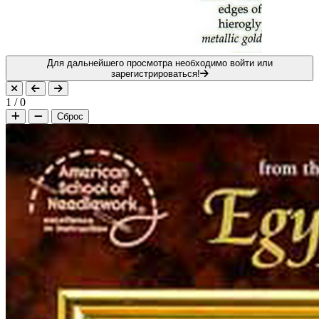
Для дальнейшего просмотра необходимо войти или
зарегистрироваться!
1
/
0
Сброс