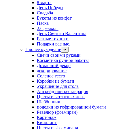
8 марта
День Победы
Свадьба
Букеты из конфет
Пасха
23 февраля
День Святого Валентина
Разные техники
Подарки разные.
Прочее рукоделие
Свечи своими руками
Косметика ручной работы
Домашний декор
декорирование
Соленое тесто
Коробки из бумаги
Украшение для стола
Апгрейд или реставрация
Цветы из атласных лент
Шебби шик
поделки из гофрированной бумаги
Ревелюр (фоамиран)
Картонаж
Квиллинг
Цветы из фоамирана