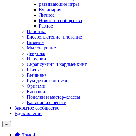
развивающие игры
Кулинария
Личное
Новости сообщества
Разное
Пластика
Бисероплетение, плетение
Вязание
Мыловарение
Декупаж
Игрушки
Скрапбукинг и кардмейкинг
Шитье
Вышивка
Рукоделие с детьми
Оригами
Канзаши
Поделки и мастер-классы
Валяние из шерсти
Закрытое сообщество
Вдохновение
Домой