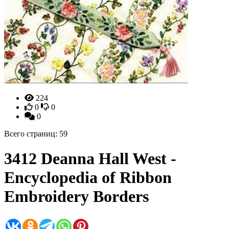
224
0
0
0
Всего страниц: 59
3412 Deanna Hall West -
Encyclopedia of Ribbon
Embroidery Borders