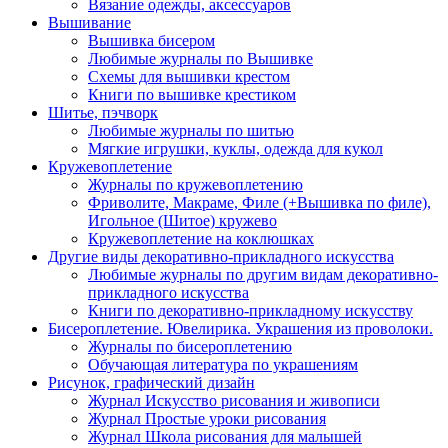
Вязание одежды, аксессуаров
Вышивание
Вышивка бисером
Любимые журналы по Вышивке
Схемы для вышивки крестом
Книги по вышивке крестиком
Шитье, пэчворк
Любимые журналы по шитью
Мягкие игрушки, куклы, одежда для кукол
Кружевоплетение
Журналы по кружевоплетению
Фриволите, Макраме, Филе (+Вышивка по филе),
Игольное (Шитое) кружево
Кружевоплетение на коклюшках
Другие виды декоративно-прикладного искусства
Любимые журналы по другим видам декоративно-
прикладного искусства
Книги по декоративно-прикладному искусству
Бисероплетение. Ювелирика. Украшения из проволоки.
Журналы по бисероплетению
Обучающая литература по украшениям
Рисунок, графический дизайн
Журнал Искусство рисования и живописи
Журнал Простые уроки рисования
Журнал Школа рисования для малышей