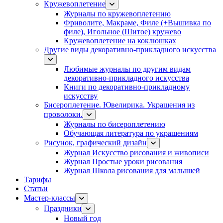
Кружевоплетение
Журналы по кружевоплетению
Фриволите, Макраме, Филе (+Вышивка по
филе), Игольное (Шитое) кружево
Кружевоплетение на коклюшках
Другие виды декоративно-прикладного искусства
Любимые журналы по другим видам
декоративно-прикладного искусства
Книги по декоративно-прикладному
искусству
Бисероплетение. Ювелирика. Украшения из
проволоки.
Журналы по бисероплетению
Обучающая литература по украшениям
Рисунок, графический дизайн
Журнал Искусство рисования и живописи
Журнал Простые уроки рисования
Журнал Школа рисования для малышей
Тарифы
Статьи
Мастер-классы
Праздники
Новый год