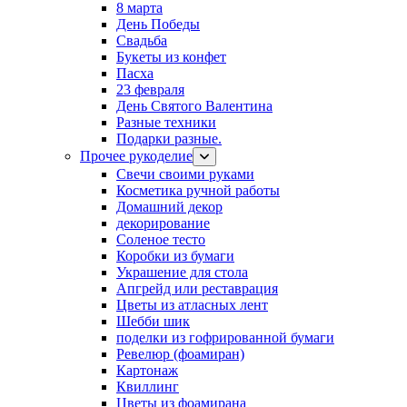
8 марта
День Победы
Свадьба
Букеты из конфет
Пасха
23 февраля
День Святого Валентина
Разные техники
Подарки разные.
Прочее рукоделие
Свечи своими руками
Косметика ручной работы
Домашний декор
декорирование
Соленое тесто
Коробки из бумаги
Украшение для стола
Апгрейд или реставрация
Цветы из атласных лент
Шебби шик
поделки из гофрированной бумаги
Ревелюр (фоамиран)
Картонаж
Квиллинг
Цветы из фоамирана