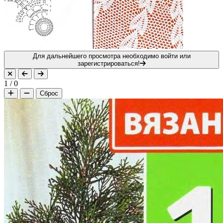
Для дальнейшего просмотра необходимо войти или
зарегистрироваться!
1
/
0
Сброс