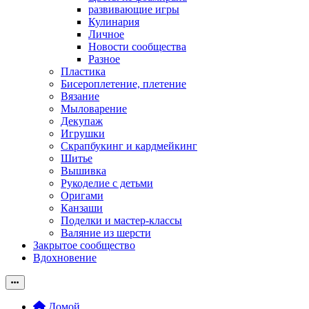
развивающие игры
Кулинария
Личное
Новости сообщества
Разное
Пластика
Бисероплетение, плетение
Вязание
Мыловарение
Декупаж
Игрушки
Скрапбукинг и кардмейкинг
Шитье
Вышивка
Рукоделие с детьми
Оригами
Канзаши
Поделки и мастер-классы
Валяние из шерсти
Закрытое сообщество
Вдохновение
Домой