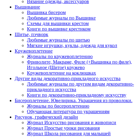
Вязание одежды, аксессуаров
Вышивание
Вышивка бисером
Любимые журналы по Вышивке
Схемы для вышивки крестом
Книги по вышивке крестиком
Шитье, пэчворк
Любимые журналы по шитью
Мягкие игрушки, куклы, одежда для кукол
Кружевоплетение
Журналы по кружевоплетению
Фриволите, Макраме, Филе (+Вышивка по филе),
Игольное (Шитое) кружево
Кружевоплетение на коклюшках
Другие виды декоративно-прикладного искусства
Любимые журналы по другим видам декоративно-
прикладного искусства
Книги по декоративно-прикладному искусству
Бисероплетение. Ювелирика. Украшения из проволоки.
Журналы по бисероплетению
Обучающая литература по украшениям
Рисунок, графический дизайн
Журнал Искусство рисования и живописи
Журнал Простые уроки рисования
Журнал Школа рисования для малышей