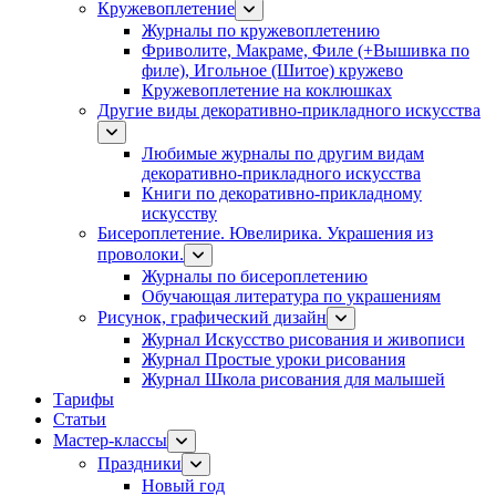
Кружевоплетение
Журналы по кружевоплетению
Фриволите, Макраме, Филе (+Вышивка по
филе), Игольное (Шитое) кружево
Кружевоплетение на коклюшках
Другие виды декоративно-прикладного искусства
Любимые журналы по другим видам
декоративно-прикладного искусства
Книги по декоративно-прикладному
искусству
Бисероплетение. Ювелирика. Украшения из
проволоки.
Журналы по бисероплетению
Обучающая литература по украшениям
Рисунок, графический дизайн
Журнал Искусство рисования и живописи
Журнал Простые уроки рисования
Журнал Школа рисования для малышей
Тарифы
Статьи
Мастер-классы
Праздники
Новый год