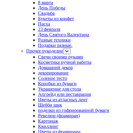
8 марта
День Победы
Свадьба
Букеты из конфет
Пасха
23 февраля
День Святого Валентина
Разные техники
Подарки разные.
Прочее рукоделие
Свечи своими руками
Косметика ручной работы
Домашний декор
декорирование
Соленое тесто
Коробки из бумаги
Украшение для стола
Апгрейд или реставрация
Цветы из атласных лент
Шебби шик
поделки из гофрированной бумаги
Ревелюр (фоамиран)
Картонаж
Квиллинг
Цветы из фоамирана