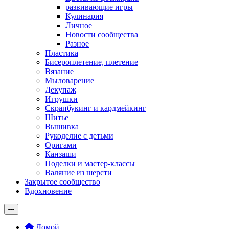
развивающие игры
Кулинария
Личное
Новости сообщества
Разное
Пластика
Бисероплетение, плетение
Вязание
Мыловарение
Декупаж
Игрушки
Скрапбукинг и кардмейкинг
Шитье
Вышивка
Рукоделие с детьми
Оригами
Канзаши
Поделки и мастер-классы
Валяние из шерсти
Закрытое сообщество
Вдохновение
Домой