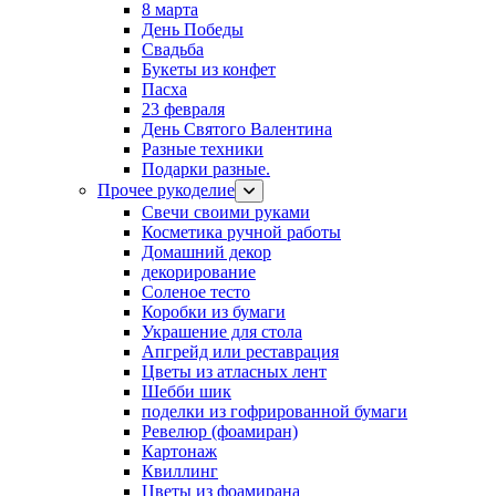
8 марта
День Победы
Свадьба
Букеты из конфет
Пасха
23 февраля
День Святого Валентина
Разные техники
Подарки разные.
Прочее рукоделие
Свечи своими руками
Косметика ручной работы
Домашний декор
декорирование
Соленое тесто
Коробки из бумаги
Украшение для стола
Апгрейд или реставрация
Цветы из атласных лент
Шебби шик
поделки из гофрированной бумаги
Ревелюр (фоамиран)
Картонаж
Квиллинг
Цветы из фоамирана