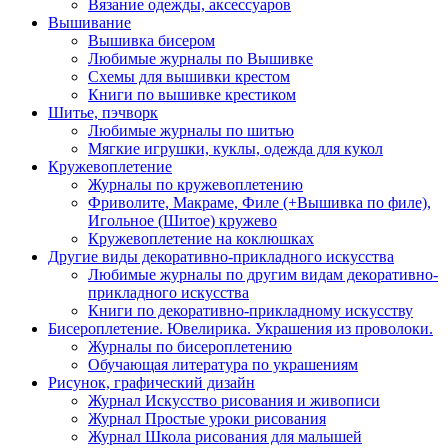
Вязание одежды, аксессуаров
Вышивание
Вышивка бисером
Любимые журналы по Вышивке
Схемы для вышивки крестом
Книги по вышивке крестиком
Шитье, пэчворк
Любимые журналы по шитью
Мягкие игрушки, куклы, одежда для кукол
Кружевоплетение
Журналы по кружевоплетению
Фриволите, Макраме, Филе (+Вышивка по филе),
Игольное (Шитое) кружево
Кружевоплетение на коклюшках
Другие виды декоративно-прикладного искусства
Любимые журналы по другим видам декоративно-
прикладного искусства
Книги по декоративно-прикладному искусству
Бисероплетение. Ювелирика. Украшения из проволоки.
Журналы по бисероплетению
Обучающая литература по украшениям
Рисунок, графический дизайн
Журнал Искусство рисования и живописи
Журнал Простые уроки рисования
Журнал Школа рисования для малышей