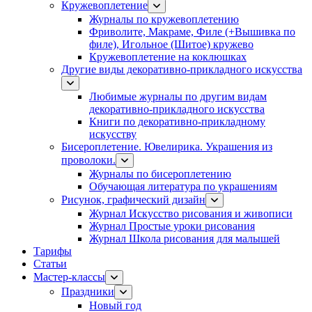
Кружевоплетение
Журналы по кружевоплетению
Фриволите, Макраме, Филе (+Вышивка по
филе), Игольное (Шитое) кружево
Кружевоплетение на коклюшках
Другие виды декоративно-прикладного искусства
Любимые журналы по другим видам
декоративно-прикладного искусства
Книги по декоративно-прикладному
искусству
Бисероплетение. Ювелирика. Украшения из
проволоки.
Журналы по бисероплетению
Обучающая литература по украшениям
Рисунок, графический дизайн
Журнал Искусство рисования и живописи
Журнал Простые уроки рисования
Журнал Школа рисования для малышей
Тарифы
Статьи
Мастер-классы
Праздники
Новый год