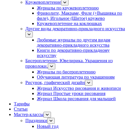
Кружевоплетение
Журналы по кружевоплетению
Фриволите, Макраме, Филе (+Вышивка по
филе), Игольное (Шитое) кружево
Кружевоплетение на коклюшках
Другие виды декоративно-прикладного искусства
Любимые журналы по другим видам
декоративно-прикладного искусства
Книги по декоративно-прикладному
искусству
Бисероплетение. Ювелирика. Украшения из
проволоки.
Журналы по бисероплетению
Обучающая литература по украшениям
Рисунок, графический дизайн
Журнал Искусство рисования и живописи
Журнал Простые уроки рисования
Журнал Школа рисования для малышей
Тарифы
Статьи
Мастер-классы
Праздники
Новый год