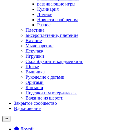
развивающие игры
Кулинария
Личное
Новости сообщества
Разное
Пластика
Бисероплетение, плетение
Вязание
Мыловарение
Декупаж
Игрушки
Скрапбукинг и кардмейкинг
Шитье
Вышивка
Рукоделие с детьми
Оригами
Канзаши
Поделки и мастер-классы
Валяние из шерсти
Закрытое сообщество
Вдохновение
Домой