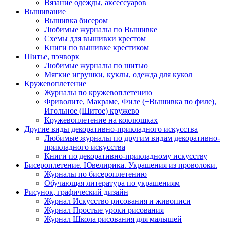
Вязание одежды, аксессуаров
Вышивание
Вышивка бисером
Любимые журналы по Вышивке
Схемы для вышивки крестом
Книги по вышивке крестиком
Шитье, пэчворк
Любимые журналы по шитью
Мягкие игрушки, куклы, одежда для кукол
Кружевоплетение
Журналы по кружевоплетению
Фриволите, Макраме, Филе (+Вышивка по филе),
Игольное (Шитое) кружево
Кружевоплетение на коклюшках
Другие виды декоративно-прикладного искусства
Любимые журналы по другим видам декоративно-
прикладного искусства
Книги по декоративно-прикладному искусству
Бисероплетение. Ювелирика. Украшения из проволоки.
Журналы по бисероплетению
Обучающая литература по украшениям
Рисунок, графический дизайн
Журнал Искусство рисования и живописи
Журнал Простые уроки рисования
Журнал Школа рисования для малышей