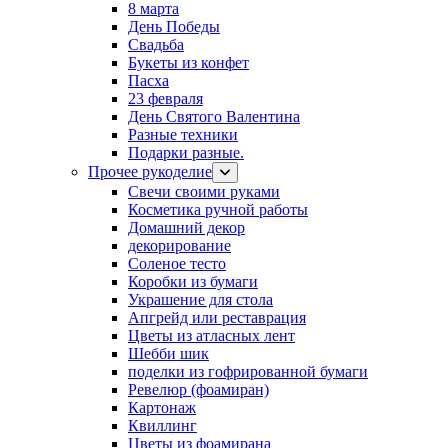
8 марта
День Победы
Свадьба
Букеты из конфет
Пасха
23 февраля
День Святого Валентина
Разные техники
Подарки разные.
Прочее рукоделие
Свечи своими руками
Косметика ручной работы
Домашний декор
декорирование
Соленое тесто
Коробки из бумаги
Украшение для стола
Апгрейд или реставрация
Цветы из атласных лент
Шебби шик
поделки из гофрированной бумаги
Ревелюр (фоамиран)
Картонаж
Квиллинг
Цветы из фоамирана