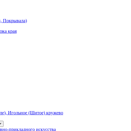
ы, Покрывала)
зка края
е), Игольное (Шитое) кружево
вно-прикладного искусства