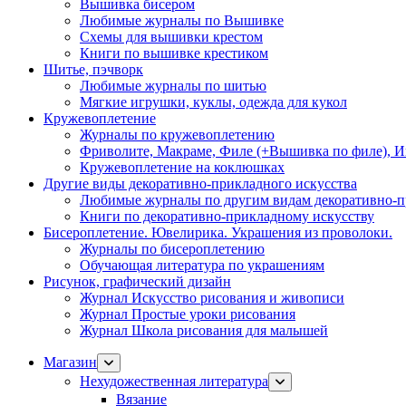
Вышивка бисером
Любимые журналы по Вышивке
Схемы для вышивки крестом
Книги по вышивке крестиком
Шитье, пэчворк
Любимые журналы по шитью
Мягкие игрушки, куклы, одежда для кукол
Кружевоплетение
Журналы по кружевоплетению
Фриволите, Макраме, Филе (+Вышивка по филе), И
Кружевоплетение на коклюшках
Другие виды декоративно-прикладного искусства
Любимые журналы по другим видам декоративно-п
Книги по декоративно-прикладному искусству
Бисероплетение. Ювелирика. Украшения из проволоки.
Журналы по бисероплетению
Обучающая литература по украшениям
Рисунок, графический дизайн
Журнал Искусство рисования и живописи
Журнал Простые уроки рисования
Журнал Школа рисования для малышей
Магазин
Нехудожественная литература
Вязание