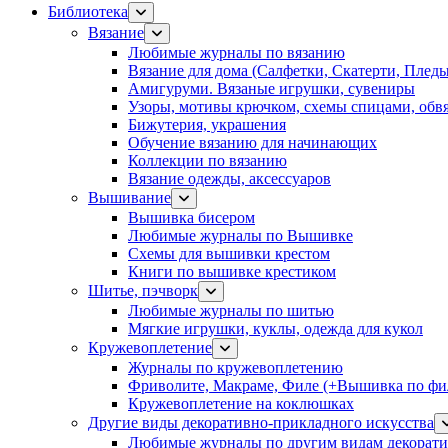
Библиотека
Вязание
Любимые журналы по вязанию
Вязание для дома (Салфетки, Скатерти, Плед
Амигуруми. Вязаные игрушки, сувениры
Узоры, мотивы крючком, схемы спицами, обвя
Бижутерия, украшения
Обучение вязанию для начинающих
Коллекции по вязанию
Вязание одежды, аксессуаров
Вышивание
Вышивка бисером
Любимые журналы по Вышивке
Схемы для вышивки крестом
Книги по вышивке крестиком
Шитье, пэчворк
Любимые журналы по шитью
Мягкие игрушки, куклы, одежда для кукол
Кружевоплетение
Журналы по кружевоплетению
Фриволите, Макраме, Филе (+Вышивка по фил
Кружевоплетение на коклюшках
Другие виды декоративно-прикладного искусства
Любимые журналы по другим видам декорати