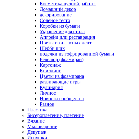
Косметика ручной работы
Домашний декор
декорирование
Соленое тесто
Коробки из бумаги
Украшение для стола
Апгрейд или реставрация
Цветы из атласных лент
Шебби шик
поделки из гофрированной бумаги
Ревелюр (фоамиран)
Картонаж
Квиллинг
Цветы из фоамирана
развивающие игры
Кулинария
Личное
Новости сообщества
Разное
Пластика
Бисероплетение, плетение
Вязание
Мыловарение
Декупаж
Игрушки