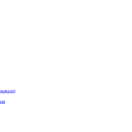
рывала)
рая