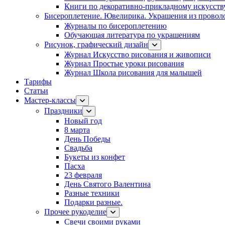
Книги по декоративно-прикладному искусств
Бисероплетение. Ювелирика. Украшения из провол
Журналы по бисероплетению
Обучающая литература по украшениям
Рисунок, графический дизайн
Журнал Искусство рисования и живописи
Журнал Простые уроки рисования
Журнал Школа рисования для малышей
Тарифы
Статьи
Мастер-классы
Праздники
Новый год
8 марта
День Победы
Свадьба
Букеты из конфет
Пасха
23 февраля
День Святого Валентина
Разные техники
Подарки разные.
Прочее рукоделие
Свечи своими руками