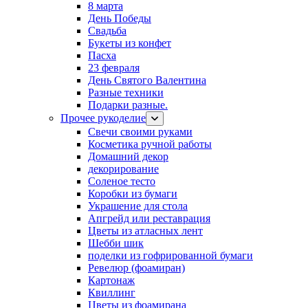
8 марта
День Победы
Свадьба
Букеты из конфет
Пасха
23 февраля
День Святого Валентина
Разные техники
Подарки разные.
Прочее рукоделие
Свечи своими руками
Косметика ручной работы
Домашний декор
декорирование
Соленое тесто
Коробки из бумаги
Украшение для стола
Апгрейд или реставрация
Цветы из атласных лент
Шебби шик
поделки из гофрированной бумаги
Ревелюр (фоамиран)
Картонаж
Квиллинг
Цветы из фоамирана