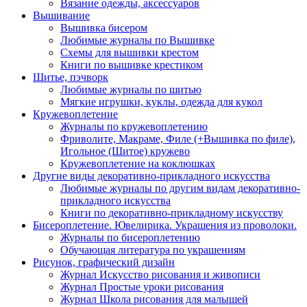
Вязание одежды, аксессуаров
Вышивание
Вышивка бисером
Любимые журналы по Вышивке
Схемы для вышивки крестом
Книги по вышивке крестиком
Шитье, пэчворк
Любимые журналы по шитью
Мягкие игрушки, куклы, одежда для кукол
Кружевоплетение
Журналы по кружевоплетению
Фриволите, Макраме, Филе (+Вышивка по филе),
Игольное (Шитое) кружево
Кружевоплетение на коклюшках
Другие виды декоративно-прикладного искусства
Любимые журналы по другим видам декоративно-
прикладного искусства
Книги по декоративно-прикладному искусству
Бисероплетение. Ювелирика. Украшения из проволоки.
Журналы по бисероплетению
Обучающая литература по украшениям
Рисунок, графический дизайн
Журнал Искусство рисования и живописи
Журнал Простые уроки рисования
Журнал Школа рисования для малышей