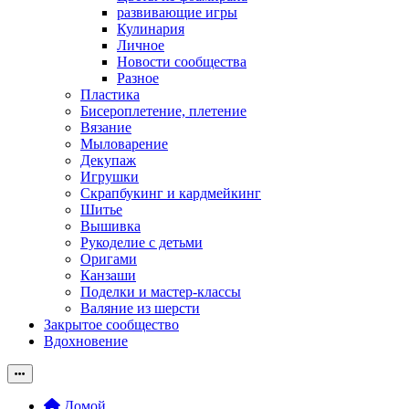
развивающие игры
Кулинария
Личное
Новости сообщества
Разное
Пластика
Бисероплетение, плетение
Вязание
Мыловарение
Декупаж
Игрушки
Скрапбукинг и кардмейкинг
Шитье
Вышивка
Рукоделие с детьми
Оригами
Канзаши
Поделки и мастер-классы
Валяние из шерсти
Закрытое сообщество
Вдохновение
Домой