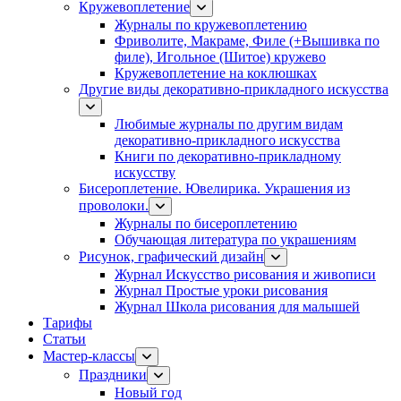
Кружевоплетение
Журналы по кружевоплетению
Фриволите, Макраме, Филе (+Вышивка по
филе), Игольное (Шитое) кружево
Кружевоплетение на коклюшках
Другие виды декоративно-прикладного искусства
Любимые журналы по другим видам
декоративно-прикладного искусства
Книги по декоративно-прикладному
искусству
Бисероплетение. Ювелирика. Украшения из
проволоки.
Журналы по бисероплетению
Обучающая литература по украшениям
Рисунок, графический дизайн
Журнал Искусство рисования и живописи
Журнал Простые уроки рисования
Журнал Школа рисования для малышей
Тарифы
Статьи
Мастер-классы
Праздники
Новый год