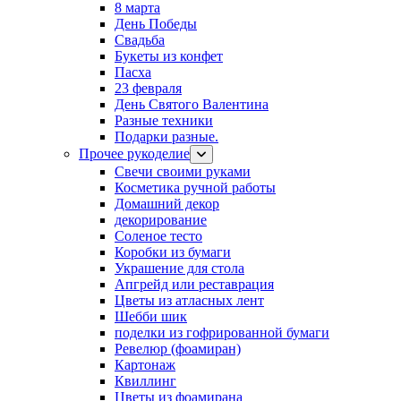
8 марта
День Победы
Свадьба
Букеты из конфет
Пасха
23 февраля
День Святого Валентина
Разные техники
Подарки разные.
Прочее рукоделие
Свечи своими руками
Косметика ручной работы
Домашний декор
декорирование
Соленое тесто
Коробки из бумаги
Украшение для стола
Апгрейд или реставрация
Цветы из атласных лент
Шебби шик
поделки из гофрированной бумаги
Ревелюр (фоамиран)
Картонаж
Квиллинг
Цветы из фоамирана