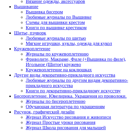
Вязание одежды, аксессуаров
Вышивание
Вышивка бисером
Любимые журналы по Вышивке
Схемы для вышивки крестом
Книги по вышивке крестиком
Шитье, пэчворк
Любимые журналы по шитью
Мягкие игрушки, куклы, одежда для кукол
Кружевоплетение
Журналы по кружевоплетению
Фриволите, Макраме, Филе (+Вышивка по филе),
Игольное (Шитое) кружево
Кружевоплетение на коклюшках
Другие виды декоративно-прикладного искусства
Любимые журналы по другим видам декоративно-
прикладного искусства
Книги по декоративно-прикладному искусству
Бисероплетение. Ювелирика. Украшения из проволоки.
Журналы по бисероплетению
Обучающая литература по украшениям
Рисунок, графический дизайн
Журнал Искусство рисования и живописи
Журнал Простые уроки рисования
Журнал Школа рисования для малышей