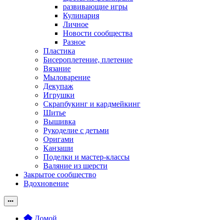
развивающие игры
Кулинария
Личное
Новости сообщества
Разное
Пластика
Бисероплетение, плетение
Вязание
Мыловарение
Декупаж
Игрушки
Скрапбукинг и кардмейкинг
Шитье
Вышивка
Рукоделие с детьми
Оригами
Канзаши
Поделки и мастер-классы
Валяние из шерсти
Закрытое сообщество
Вдохновение
Домой