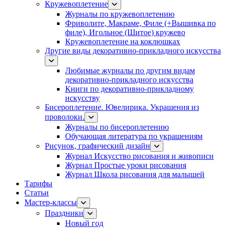
Кружевоплетение
Журналы по кружевоплетению
Фриволите, Макраме, Филе (+Вышивка по
филе), Игольное (Шитое) кружево
Кружевоплетение на коклюшках
Другие виды декоративно-прикладного искусства
Любимые журналы по другим видам
декоративно-прикладного искусства
Книги по декоративно-прикладному
искусству
Бисероплетение. Ювелирика. Украшения из
проволоки.
Журналы по бисероплетению
Обучающая литература по украшениям
Рисунок, графический дизайн
Журнал Искусство рисования и живописи
Журнал Простые уроки рисования
Журнал Школа рисования для малышей
Тарифы
Статьи
Мастер-классы
Праздники
Новый год