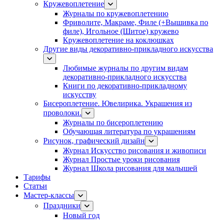
Кружевоплетение
Журналы по кружевоплетению
Фриволите, Макраме, Филе (+Вышивка по
филе), Игольное (Шитое) кружево
Кружевоплетение на коклюшках
Другие виды декоративно-прикладного искусства
Любимые журналы по другим видам
декоративно-прикладного искусства
Книги по декоративно-прикладному
искусству
Бисероплетение. Ювелирика. Украшения из
проволоки.
Журналы по бисероплетению
Обучающая литература по украшениям
Рисунок, графический дизайн
Журнал Искусство рисования и живописи
Журнал Простые уроки рисования
Журнал Школа рисования для малышей
Тарифы
Статьи
Мастер-классы
Праздники
Новый год