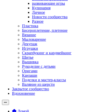
развивающие игры
Кулинария
Личное
Новости сообщества
Разное
Пластика
Бисероплетение, плетение
Вязание
Мыловарение
Декупаж
Игрушки
Скрапбукинг и кардмейкинг
Шитье
Вышивка
Рукоделие с детьми
Оригами
Канзаши
Поделки и мастер-классы
Валяние из шерсти
Закрытое сообщество
Вдохновение
Домой