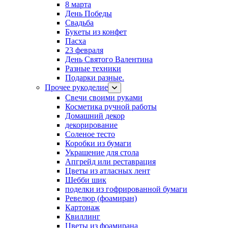
8 марта
День Победы
Свадьба
Букеты из конфет
Пасха
23 февраля
День Святого Валентина
Разные техники
Подарки разные.
Прочее рукоделие
Свечи своими руками
Косметика ручной работы
Домашний декор
декорирование
Соленое тесто
Коробки из бумаги
Украшение для стола
Апгрейд или реставрация
Цветы из атласных лент
Шебби шик
поделки из гофрированной бумаги
Ревелюр (фоамиран)
Картонаж
Квиллинг
Цветы из фоамирана