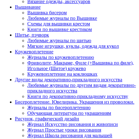
Вязание одежды, аксессуаров
Вышивание
Вышивка бисером
Любимые журналы по Вышивке
Схемы для вышивки крестом
Книги по вышивке крестиком
Шитье, пэчворк
Любимые журналы по шитью
Мягкие игрушки, куклы, одежда для кукол
Кружевоплетение
Журналы по кружевоплетению
Фриволите, Макраме, Филе (+Вышивка по филе),
Игольное (Шитое) кружево
Кружевоплетение на коклюшках
Другие виды декоративно-прикладного искусства
Любимые журналы по другим видам декоративно-
прикладного искусства
Книги по декоративно-прикладному искусству
Бисероплетение. Ювелирика. Украшения из проволоки.
Журналы по бисероплетению
Обучающая литература по украшениям
Рисунок, графический дизайн
Журнал Искусство рисования и живописи
Журнал Простые уроки рисования
Журнал Школа рисования для малышей