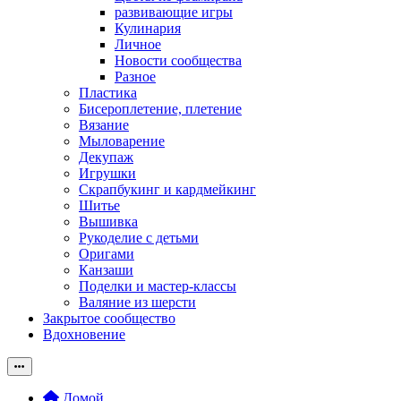
развивающие игры
Кулинария
Личное
Новости сообщества
Разное
Пластика
Бисероплетение, плетение
Вязание
Мыловарение
Декупаж
Игрушки
Скрапбукинг и кардмейкинг
Шитье
Вышивка
Рукоделие с детьми
Оригами
Канзаши
Поделки и мастер-классы
Валяние из шерсти
Закрытое сообщество
Вдохновение
Домой