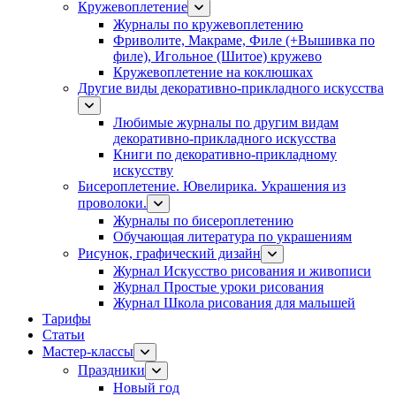
Кружевоплетение
Журналы по кружевоплетению
Фриволите, Макраме, Филе (+Вышивка по
филе), Игольное (Шитое) кружево
Кружевоплетение на коклюшках
Другие виды декоративно-прикладного искусства
Любимые журналы по другим видам
декоративно-прикладного искусства
Книги по декоративно-прикладному
искусству
Бисероплетение. Ювелирика. Украшения из
проволоки.
Журналы по бисероплетению
Обучающая литература по украшениям
Рисунок, графический дизайн
Журнал Искусство рисования и живописи
Журнал Простые уроки рисования
Журнал Школа рисования для малышей
Тарифы
Статьи
Мастер-классы
Праздники
Новый год