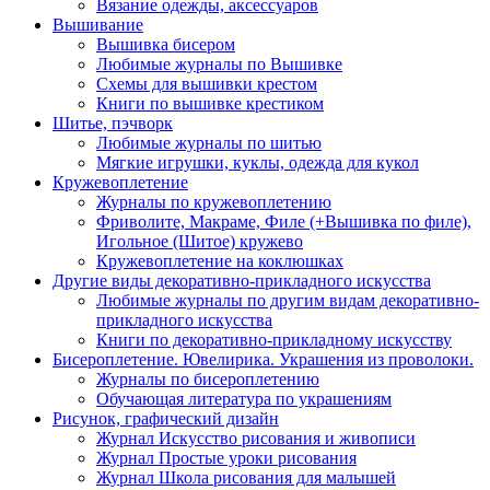
Вязание одежды, аксессуаров
Вышивание
Вышивка бисером
Любимые журналы по Вышивке
Схемы для вышивки крестом
Книги по вышивке крестиком
Шитье, пэчворк
Любимые журналы по шитью
Мягкие игрушки, куклы, одежда для кукол
Кружевоплетение
Журналы по кружевоплетению
Фриволите, Макраме, Филе (+Вышивка по филе),
Игольное (Шитое) кружево
Кружевоплетение на коклюшках
Другие виды декоративно-прикладного искусства
Любимые журналы по другим видам декоративно-
прикладного искусства
Книги по декоративно-прикладному искусству
Бисероплетение. Ювелирика. Украшения из проволоки.
Журналы по бисероплетению
Обучающая литература по украшениям
Рисунок, графический дизайн
Журнал Искусство рисования и живописи
Журнал Простые уроки рисования
Журнал Школа рисования для малышей