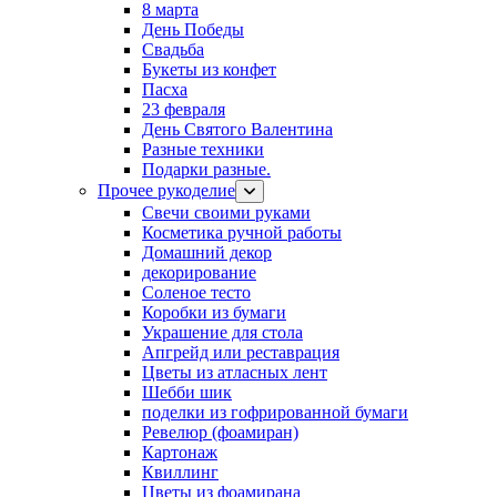
8 марта
День Победы
Свадьба
Букеты из конфет
Пасха
23 февраля
День Святого Валентина
Разные техники
Подарки разные.
Прочее рукоделие
Свечи своими руками
Косметика ручной работы
Домашний декор
декорирование
Соленое тесто
Коробки из бумаги
Украшение для стола
Апгрейд или реставрация
Цветы из атласных лент
Шебби шик
поделки из гофрированной бумаги
Ревелюр (фоамиран)
Картонаж
Квиллинг
Цветы из фоамирана