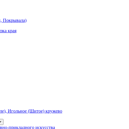
ы, Покрывала)
зка края
е), Игольное (Шитое) кружево
вно-прикладного искусства