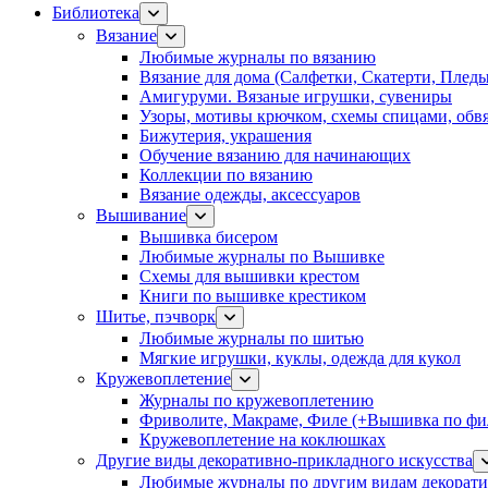
Библиотека
Вязание
Любимые журналы по вязанию
Вязание для дома (Салфетки, Скатерти, Плед
Амигуруми. Вязаные игрушки, сувениры
Узоры, мотивы крючком, схемы спицами, обвя
Бижутерия, украшения
Обучение вязанию для начинающих
Коллекции по вязанию
Вязание одежды, аксессуаров
Вышивание
Вышивка бисером
Любимые журналы по Вышивке
Схемы для вышивки крестом
Книги по вышивке крестиком
Шитье, пэчворк
Любимые журналы по шитью
Мягкие игрушки, куклы, одежда для кукол
Кружевоплетение
Журналы по кружевоплетению
Фриволите, Макраме, Филе (+Вышивка по фил
Кружевоплетение на коклюшках
Другие виды декоративно-прикладного искусства
Любимые журналы по другим видам декорати