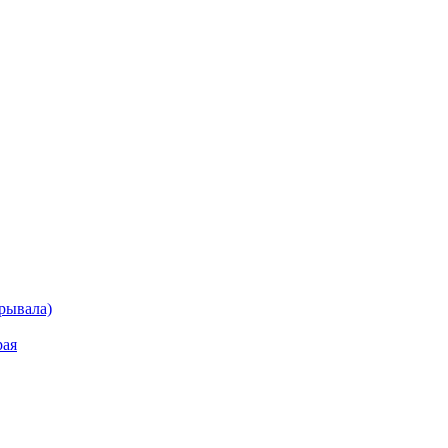
рывала)
рая