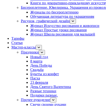
Книги по декоративно-прикладному искусств
Бисероплетение. Ювелирика. Украшения из провол
Журналы по бисероплетению
Обучающая литература по украшениям
Рисунок, графический дизайн
Журнал Искусство рисования и живописи
Журнал Простые уроки рисования
Журнал Школа рисования для малышей
Тарифы
Статьи
Мастер-классы
Праздники
Новый год
8 марта
День Победы
Свадьба
Букеты из конфет
Пасха
23 февраля
День Святого Валентина
Разные техники
Подарки разные.
Прочее рукоделие
Свечи своими руками