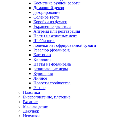
Косметика ручной работы
Домашний декор
декорирование
Соленое тесто
Коробки из бумаги
Украшение для стола
Апгрейд или реставрация
Цветы из атласных лент
Шебби шик
поделки из гофрированной бумаги
Ревелюр (фоамиран)
Картонаж
Квиллинг
Цветы из фоамирана
развивающие игры
Кулинария
Личное
Новости сообщества
Разное
Пластика
Бисероплетение, плетение
Вязание
Мыловарение
Декупаж
Игрушки