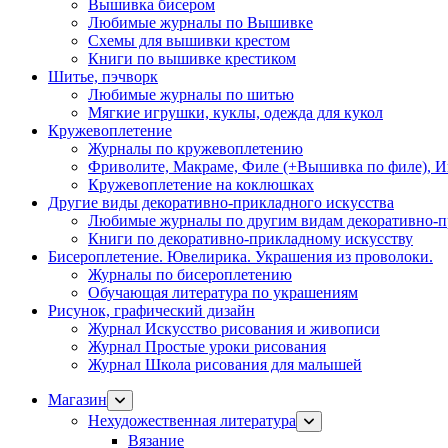
Вышивка бисером
Любимые журналы по Вышивке
Схемы для вышивки крестом
Книги по вышивке крестиком
Шитье, пэчворк
Любимые журналы по шитью
Мягкие игрушки, куклы, одежда для кукол
Кружевоплетение
Журналы по кружевоплетению
Фриволите, Макраме, Филе (+Вышивка по филе), И
Кружевоплетение на коклюшках
Другие виды декоративно-прикладного искусства
Любимые журналы по другим видам декоративно-п
Книги по декоративно-прикладному искусству
Бисероплетение. Ювелирика. Украшения из проволоки.
Журналы по бисероплетению
Обучающая литература по украшениям
Рисунок, графический дизайн
Журнал Искусство рисования и живописи
Журнал Простые уроки рисования
Журнал Школа рисования для малышей
Магазин
Нехудожественная литература
Вязание