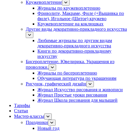
Кружевоплетение
Журналы по кружевоплетению
Фриволите, Макраме, Филе (+Вышивка по
филе), Игольное (Шитое) кружево
Кружевоплетение на коклюшках
Другие виды декоративно-прикладного искусства
Любимые журналы по другим видам
декоративно-прикладного искусства
Книги по декоративно-прикладному
искусству
Бисероплетение. Ювелирика. Украшения из
проволоки.
Журналы по бисероплетению
Обучающая литература по украшениям
Рисунок, графический дизайн
Журнал Искусство рисования и живописи
Журнал Простые уроки рисования
Журнал Школа рисования для малышей
Тарифы
Статьи
Мастер-классы
Праздники
Новый год