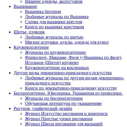
Вязание одежды, аксессуаров
Вышивание
Вышивка бисером
Любимые журналы по Вышивке
Схемы для вышивки крестом
Книги по вышивке крестиком
Шитье, пэчворк
Любимые журналы по шитью
Мягкие игрушки, куклы, одежда для кукол
Кружевоплетение
Журналы по кружевоплетению
Фриволите, Макраме, Филе (+Вышивка по филе),
Игольное (Шитое) кружево
Кружевоплетение на коклюшках
Другие виды декоративно-прикладного искусства
Любимые журналы по другим видам декоративно-
прикладного искусства
Книги по декоративно-прикладному искусству
Бисероплетение. Ювелирика. Украшения из проволоки.
Журналы по бисероплетению
Обучающая литература по украшениям
Рисунок, графический дизайн
Журнал Искусство рисования и живописи
Журнал Простые уроки рисования
Журнал Школа рисования для малышей