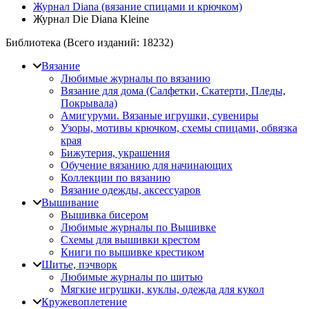
Журнал Diana (вязание спицами и крючком)
Журнал Die Diana Kleine
Библиотека (Всего изданий:
18232
)
Вязание
Любимые журналы по вязанию
Вязание для дома (Салфетки, Скатерти, Пледы,
Покрывала)
Амигуруми. Вязаные игрушки, сувениры
Узоры, мотивы крючком, схемы спицами, обвязка
края
Бижутерия, украшения
Обучение вязанию для начинающих
Коллекции по вязанию
Вязание одежды, аксессуаров
Вышивание
Вышивка бисером
Любимые журналы по Вышивке
Схемы для вышивки крестом
Книги по вышивке крестиком
Шитье, пэчворк
Любимые журналы по шитью
Мягкие игрушки, куклы, одежда для кукол
Кружевоплетение