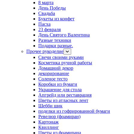
8 марта
День Победы
Свадьба
Букеты из конфет
Пасха
23 февраля
День Святого Валентина
Разные техники
Подарки разные.
Прочее рукоделие
Свечи своими руками
Косметика ручной работы
Домашний декор
декорирование
Соленое тесто
Коробки из бумаги
Украшение для стола
Апгрейд или реставрация
Цветы из атласных лент
Шебби шик
поделки из гофрированной бумаги
Ревелюр (фоамиран)
Картонаж
Квиллинг
Цветы из фоамирана