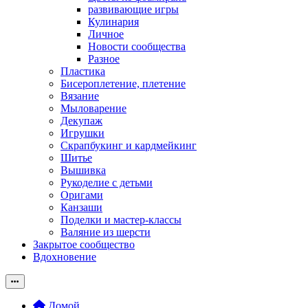
развивающие игры
Кулинария
Личное
Новости сообщества
Разное
Пластика
Бисероплетение, плетение
Вязание
Мыловарение
Декупаж
Игрушки
Скрапбукинг и кардмейкинг
Шитье
Вышивка
Рукоделие с детьми
Оригами
Канзаши
Поделки и мастер-классы
Валяние из шерсти
Закрытое сообщество
Вдохновение
Домой