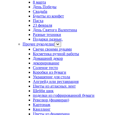
8 марта
День Победы
Свадьба
Букеты из конфет
Пасха
23 февраля
День Святого Валентина
Разные техники
Подарки разные.
Прочее рукоделие
Свечи своими руками
Косметика ручной работы
Домашний декор
декорирование
Соленое тесто
Коробки из бумаги
Украшение для стола
Апгрейд или реставрация
Цветы из атласных лент
Шебби шик
поделки из гофрированной бумаги
Ревелюр (фоамиран)
Картонаж
Квиллинг
Цветы из фоамирана