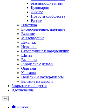
развивающие игры
Кулинария
Личное
Новости сообщества
Разное
Пластика
Бисероплетение, плетение
Вязание
Мыловарение
Декупаж
Игрушки
Скрапбукинг и кардмейкинг
Шитье
Вышивка
Рукоделие с детьми
Оригами
Канзаши
Поделки и мастер-классы
Валяние из шерсти
Закрытое сообщество
Вдохновение
Домой