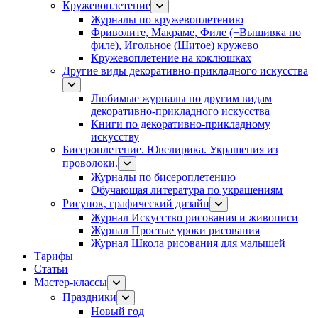
Кружевоплетение
Журналы по кружевоплетению
Фриволите, Макраме, Филе (+Вышивка по
филе), Игольное (Шитое) кружево
Кружевоплетение на коклюшках
Другие виды декоративно-прикладного искусства
Любимые журналы по другим видам
декоративно-прикладного искусства
Книги по декоративно-прикладному
искусству
Бисероплетение. Ювелирика. Украшения из
проволоки.
Журналы по бисероплетению
Обучающая литература по украшениям
Рисунок, графический дизайн
Журнал Искусство рисования и живописи
Журнал Простые уроки рисования
Журнал Школа рисования для малышей
Тарифы
Статьи
Мастер-классы
Праздники
Новый год