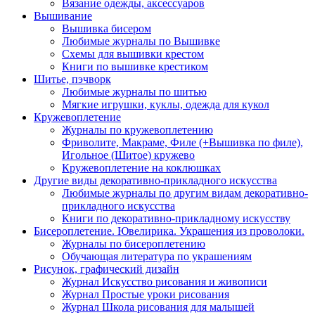
Вязание одежды, аксессуаров
Вышивание
Вышивка бисером
Любимые журналы по Вышивке
Схемы для вышивки крестом
Книги по вышивке крестиком
Шитье, пэчворк
Любимые журналы по шитью
Мягкие игрушки, куклы, одежда для кукол
Кружевоплетение
Журналы по кружевоплетению
Фриволите, Макраме, Филе (+Вышивка по филе),
Игольное (Шитое) кружево
Кружевоплетение на коклюшках
Другие виды декоративно-прикладного искусства
Любимые журналы по другим видам декоративно-
прикладного искусства
Книги по декоративно-прикладному искусству
Бисероплетение. Ювелирика. Украшения из проволоки.
Журналы по бисероплетению
Обучающая литература по украшениям
Рисунок, графический дизайн
Журнал Искусство рисования и живописи
Журнал Простые уроки рисования
Журнал Школа рисования для малышей