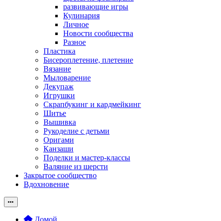
развивающие игры
Кулинария
Личное
Новости сообщества
Разное
Пластика
Бисероплетение, плетение
Вязание
Мыловарение
Декупаж
Игрушки
Скрапбукинг и кардмейкинг
Шитье
Вышивка
Рукоделие с детьми
Оригами
Канзаши
Поделки и мастер-классы
Валяние из шерсти
Закрытое сообщество
Вдохновение
Домой