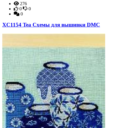
276
0
0
0
XC1154 Tea Схемы для вышивки DMC