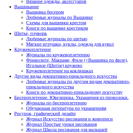
Вязание одежды, аксессуаров
Вышивание
Вышивка бисером
Любимые журналы по Вышивке
Схемы для вышивки крестом
Книги по вышивке крестиком
Шитье, пэчворк
Любимые журналы по шитью
Мягкие игрушки, куклы, одежда для кукол
Кружевоплетение
Журналы по кружевоплетению
Фриволите, Макраме, Филе (+Вышивка по филе),
Игольное (Шитое) кружево
Кружевоплетение на коклюшках
Другие виды декоративно-прикладного искусства
Любимые журналы по другим видам декоративно-
прикладного искусства
Книги по декоративно-прикладному искусству
Бисероплетение. Ювелирика. Украшения из проволоки.
Журналы по бисероплетению
Обучающая литература по украшениям
Рисунок, графический дизайн
Журнал Искусство рисования и живописи
Журнал Простые уроки рисования
Журнал Школа рисования для малышей