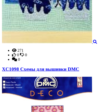
271
0
0
0
XC1098 Схемы для вышивки DMC