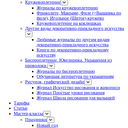
Кружевоплетение
Журналы по кружевоплетению
Фриволите, Макраме, Филе (+Вышивка по
филе), Игольное (Шитое) кружево
Кружевоплетение на коклюшках
Другие виды декоративно-прикладного искусства
Любимые журналы по другим видам
декоративно-прикладного искусства
Книги по декоративно-прикладному
искусству
Бисероплетение. Ювелирика. Украшения из
проволоки.
Журналы по бисероплетению
Обучающая литература по украшениям
Рисунок, графический дизайн
Журнал Искусство рисования и живописи
Журнал Простые уроки рисования
Журнал Школа рисования для малышей
Тарифы
Статьи
Мастер-классы
Праздники
Новый год