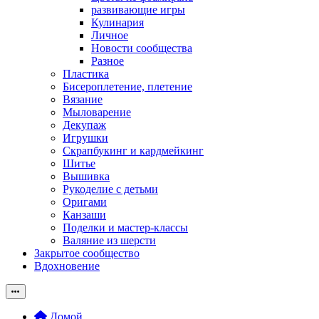
развивающие игры
Кулинария
Личное
Новости сообщества
Разное
Пластика
Бисероплетение, плетение
Вязание
Мыловарение
Декупаж
Игрушки
Скрапбукинг и кардмейкинг
Шитье
Вышивка
Рукоделие с детьми
Оригами
Канзаши
Поделки и мастер-классы
Валяние из шерсти
Закрытое сообщество
Вдохновение
Домой