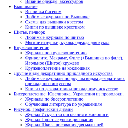
Вязание одежды, аксессуаров
Вышивание
Вышивка бисером
Любимые журналы по Вышивке
Схемы для вышивки крестом
Книги по вышивке крестиком
Шитье, пэчворк
Любимые журналы по шитью
Мягкие игрушки, куклы, одежда для кукол
Кружевоплетение
Журналы по кружевоплетению
Фриволите, Макраме, Филе (+Вышивка по филе),
Игольное (Шитое) кружево
Кружевоплетение на коклюшках
Другие виды декоративно-прикладного искусства
Любимые журналы по другим видам декоративно-
прикладного искусства
Книги по декоративно-прикладному искусству
Бисероплетение. Ювелирика. Украшения из проволоки.
Журналы по бисероплетению
Обучающая литература по украшениям
Рисунок, графический дизайн
Журнал Искусство рисования и живописи
Журнал Простые уроки рисования
Журнал Школа рисования для малышей