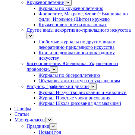
Кружевоплетение
Журналы по кружевоплетению
Фриволите, Макраме, Филе (+Вышивка по
филе), Игольное (Шитое) кружево
Кружевоплетение на коклюшках
Другие виды декоративно-прикладного искусства
Любимые журналы по другим видам
декоративно-прикладного искусства
Книги по декоративно-прикладному
искусству
Бисероплетение. Ювелирика. Украшения из
проволоки.
Журналы по бисероплетению
Обучающая литература по украшениям
Рисунок, графический дизайн
Журнал Искусство рисования и живописи
Журнал Простые уроки рисования
Журнал Школа рисования для малышей
Тарифы
Статьи
Мастер-классы
Праздники
Новый год