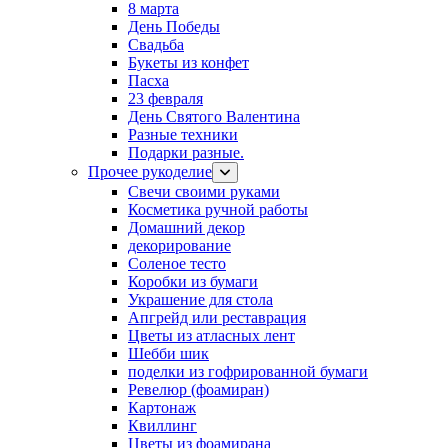
8 марта
День Победы
Свадьба
Букеты из конфет
Пасха
23 февраля
День Святого Валентина
Разные техники
Подарки разные.
Прочее рукоделие
Свечи своими руками
Косметика ручной работы
Домашний декор
декорирование
Соленое тесто
Коробки из бумаги
Украшение для стола
Апгрейд или реставрация
Цветы из атласных лент
Шебби шик
поделки из гофрированной бумаги
Ревелюр (фоамиран)
Картонаж
Квиллинг
Цветы из фоамирана