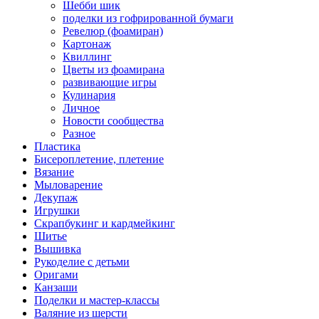
Шебби шик
поделки из гофрированной бумаги
Ревелюр (фоамиран)
Картонаж
Квиллинг
Цветы из фоамирана
развивающие игры
Кулинария
Личное
Новости сообщества
Разное
Пластика
Бисероплетение, плетение
Вязание
Мыловарение
Декупаж
Игрушки
Скрапбукинг и кардмейкинг
Шитье
Вышивка
Рукоделие с детьми
Оригами
Канзаши
Поделки и мастер-классы
Валяние из шерсти