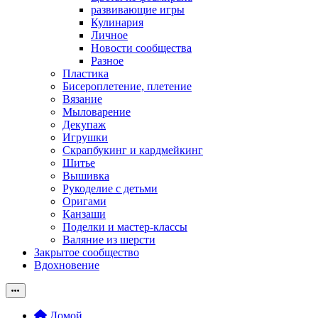
развивающие игры
Кулинария
Личное
Новости сообщества
Разное
Пластика
Бисероплетение, плетение
Вязание
Мыловарение
Декупаж
Игрушки
Скрапбукинг и кардмейкинг
Шитье
Вышивка
Рукоделие с детьми
Оригами
Канзаши
Поделки и мастер-классы
Валяние из шерсти
Закрытое сообщество
Вдохновение
Домой