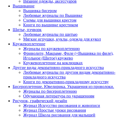
Вязание одежды, аксессуаров
Вышивание
Вышивка бисером
Любимые журналы по Вышивке
Схемы для вышивки крестом
Книги по вышивке крестиком
Шитье, пэчворк
Любимые журналы по шитью
Мягкие игрушки, куклы, одежда для кукол
Кружевоплетение
Журналы по кружевоплетению
Фриволите, Макраме, Филе (+Вышивка по филе),
Игольное (Шитое) кружево
Кружевоплетение на коклюшках
Другие виды декоративно-прикладного искусства
Любимые журналы по другим видам декоративно-
прикладного искусства
Книги по декоративно-прикладному искусству
Бисероплетение. Ювелирика. Украшения из проволоки.
Журналы по бисероплетению
Обучающая литература по украшениям
Рисунок, графический дизайн
Журнал Искусство рисования и живописи
Журнал Простые уроки рисования
Журнал Школа рисования для малышей