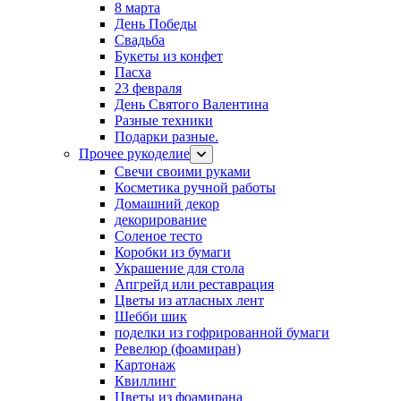
8 марта
День Победы
Свадьба
Букеты из конфет
Пасха
23 февраля
День Святого Валентина
Разные техники
Подарки разные.
Прочее рукоделие
Свечи своими руками
Косметика ручной работы
Домашний декор
декорирование
Соленое тесто
Коробки из бумаги
Украшение для стола
Апгрейд или реставрация
Цветы из атласных лент
Шебби шик
поделки из гофрированной бумаги
Ревелюр (фоамиран)
Картонаж
Квиллинг
Цветы из фоамирана