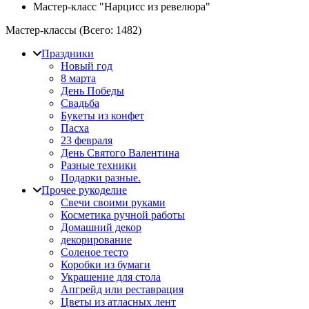
Мастер-класс "Нарцисс из ревелюра"
Мастер-классы (Всего:
1482
)
Праздники
Новый год
8 марта
День Победы
Свадьба
Букеты из конфет
Пасха
23 февраля
День Святого Валентина
Разные техники
Подарки разные.
Прочее рукоделие
Свечи своими руками
Косметика ручной работы
Домашний декор
декорирование
Соленое тесто
Коробки из бумаги
Украшение для стола
Апгрейд или реставрация
Цветы из атласных лент