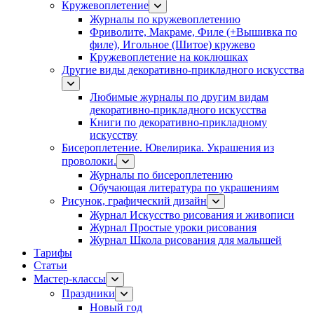
Кружевоплетение
Журналы по кружевоплетению
Фриволите, Макраме, Филе (+Вышивка по
филе), Игольное (Шитое) кружево
Кружевоплетение на коклюшках
Другие виды декоративно-прикладного искусства
Любимые журналы по другим видам
декоративно-прикладного искусства
Книги по декоративно-прикладному
искусству
Бисероплетение. Ювелирика. Украшения из
проволоки.
Журналы по бисероплетению
Обучающая литература по украшениям
Рисунок, графический дизайн
Журнал Искусство рисования и живописи
Журнал Простые уроки рисования
Журнал Школа рисования для малышей
Тарифы
Статьи
Мастер-классы
Праздники
Новый год