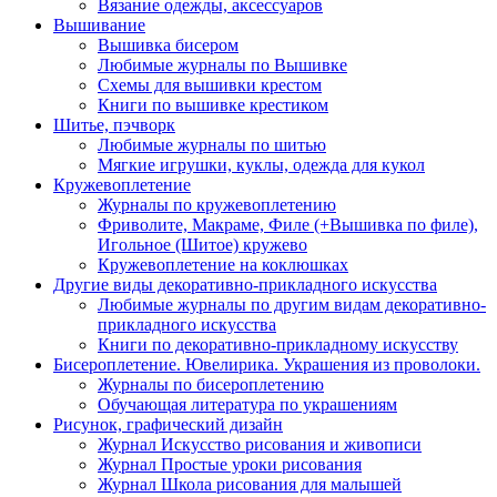
Вязание одежды, аксессуаров
Вышивание
Вышивка бисером
Любимые журналы по Вышивке
Схемы для вышивки крестом
Книги по вышивке крестиком
Шитье, пэчворк
Любимые журналы по шитью
Мягкие игрушки, куклы, одежда для кукол
Кружевоплетение
Журналы по кружевоплетению
Фриволите, Макраме, Филе (+Вышивка по филе),
Игольное (Шитое) кружево
Кружевоплетение на коклюшках
Другие виды декоративно-прикладного искусства
Любимые журналы по другим видам декоративно-
прикладного искусства
Книги по декоративно-прикладному искусству
Бисероплетение. Ювелирика. Украшения из проволоки.
Журналы по бисероплетению
Обучающая литература по украшениям
Рисунок, графический дизайн
Журнал Искусство рисования и живописи
Журнал Простые уроки рисования
Журнал Школа рисования для малышей