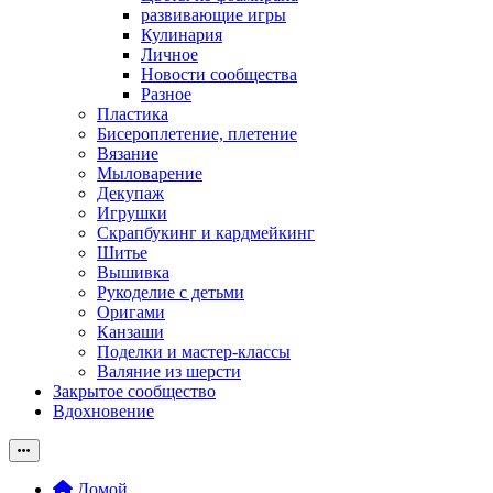
развивающие игры
Кулинария
Личное
Новости сообщества
Разное
Пластика
Бисероплетение, плетение
Вязание
Мыловарение
Декупаж
Игрушки
Скрапбукинг и кардмейкинг
Шитье
Вышивка
Рукоделие с детьми
Оригами
Канзаши
Поделки и мастер-классы
Валяние из шерсти
Закрытое сообщество
Вдохновение
Домой