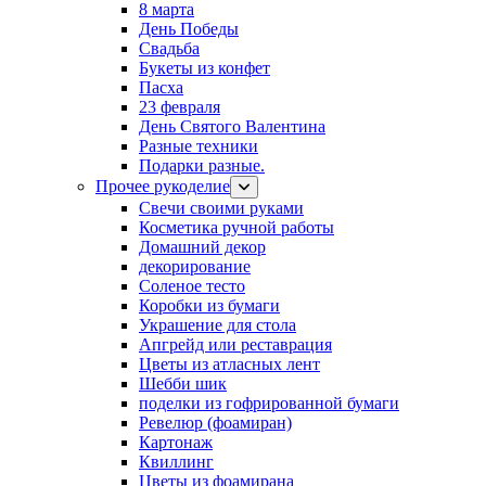
8 марта
День Победы
Свадьба
Букеты из конфет
Пасха
23 февраля
День Святого Валентина
Разные техники
Подарки разные.
Прочее рукоделие
Свечи своими руками
Косметика ручной работы
Домашний декор
декорирование
Соленое тесто
Коробки из бумаги
Украшение для стола
Апгрейд или реставрация
Цветы из атласных лент
Шебби шик
поделки из гофрированной бумаги
Ревелюр (фоамиран)
Картонаж
Квиллинг
Цветы из фоамирана