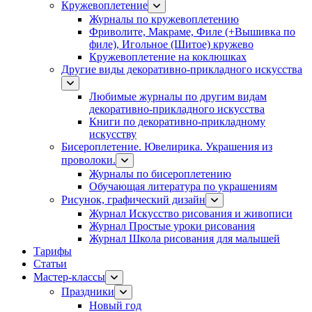
Кружевоплетение
Журналы по кружевоплетению
Фриволите, Макраме, Филе (+Вышивка по
филе), Игольное (Шитое) кружево
Кружевоплетение на коклюшках
Другие виды декоративно-прикладного искусства
Любимые журналы по другим видам
декоративно-прикладного искусства
Книги по декоративно-прикладному
искусству
Бисероплетение. Ювелирика. Украшения из
проволоки.
Журналы по бисероплетению
Обучающая литература по украшениям
Рисунок, графический дизайн
Журнал Искусство рисования и живописи
Журнал Простые уроки рисования
Журнал Школа рисования для малышей
Тарифы
Статьи
Мастер-классы
Праздники
Новый год