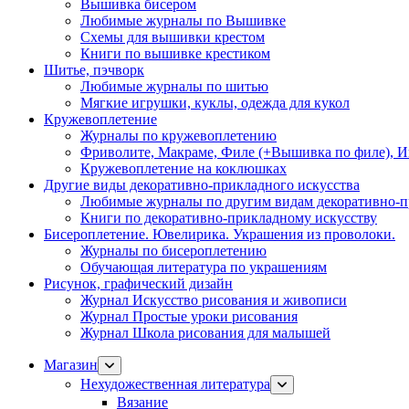
Вышивка бисером
Любимые журналы по Вышивке
Схемы для вышивки крестом
Книги по вышивке крестиком
Шитье, пэчворк
Любимые журналы по шитью
Мягкие игрушки, куклы, одежда для кукол
Кружевоплетение
Журналы по кружевоплетению
Фриволите, Макраме, Филе (+Вышивка по филе), И
Кружевоплетение на коклюшках
Другие виды декоративно-прикладного искусства
Любимые журналы по другим видам декоративно-п
Книги по декоративно-прикладному искусству
Бисероплетение. Ювелирика. Украшения из проволоки.
Журналы по бисероплетению
Обучающая литература по украшениям
Рисунок, графический дизайн
Журнал Искусство рисования и живописи
Журнал Простые уроки рисования
Журнал Школа рисования для малышей
Магазин
Нехудожественная литература
Вязание