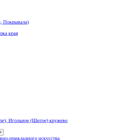
ы, Покрывала)
зка края
е), Игольное (Шитое) кружево
вно-прикладного искусства