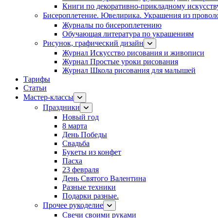
Книги по декоративно-прикладному искусств
Бисероплетение. Ювелирика. Украшения из провол
Журналы по бисероплетению
Обучающая литература по украшениям
Рисунок, графический дизайн
Журнал Искусство рисования и живописи
Журнал Простые уроки рисования
Журнал Школа рисования для малышей
Тарифы
Статьи
Мастер-классы
Праздники
Новый год
8 марта
День Победы
Свадьба
Букеты из конфет
Пасха
23 февраля
День Святого Валентина
Разные техники
Подарки разные.
Прочее рукоделие
Свечи своими руками