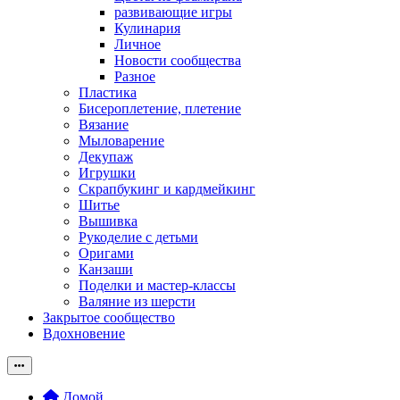
развивающие игры
Кулинария
Личное
Новости сообщества
Разное
Пластика
Бисероплетение, плетение
Вязание
Мыловарение
Декупаж
Игрушки
Скрапбукинг и кардмейкинг
Шитье
Вышивка
Рукоделие с детьми
Оригами
Канзаши
Поделки и мастер-классы
Валяние из шерсти
Закрытое сообщество
Вдохновение
Домой