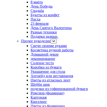
8 марта
День Победы
Свадьба
Букеты из конфет
Пасха
23 февраля
День Святого Валентина
Разные техники
Подарки разные.
Прочее рукоделие
Свечи своими руками
Косметика ручной работы
Домашний декор
декорирование
Соленое тесто
Коробки из бумаги
Украшение для стола
Апгрейд или реставрация
Цветы из атласных лент
Шебби шик
поделки из гофрированной бумаги
Ревелюр (фоамиран)
Картонаж
Квиллинг
Цветы из фоамирана