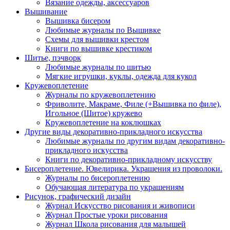
Вязание одежды, аксессуаров
Вышивание
Вышивка бисером
Любимые журналы по Вышивке
Схемы для вышивки крестом
Книги по вышивке крестиком
Шитье, пэчворк
Любимые журналы по шитью
Мягкие игрушки, куклы, одежда для кукол
Кружевоплетение
Журналы по кружевоплетению
Фриволите, Макраме, Филе (+Вышивка по филе),
Игольное (Шитое) кружево
Кружевоплетение на коклюшках
Другие виды декоративно-прикладного искусства
Любимые журналы по другим видам декоративно-
прикладного искусства
Книги по декоративно-прикладному искусству
Бисероплетение. Ювелирика. Украшения из проволоки.
Журналы по бисероплетению
Обучающая литература по украшениям
Рисунок, графический дизайн
Журнал Искусство рисования и живописи
Журнал Простые уроки рисования
Журнал Школа рисования для малышей