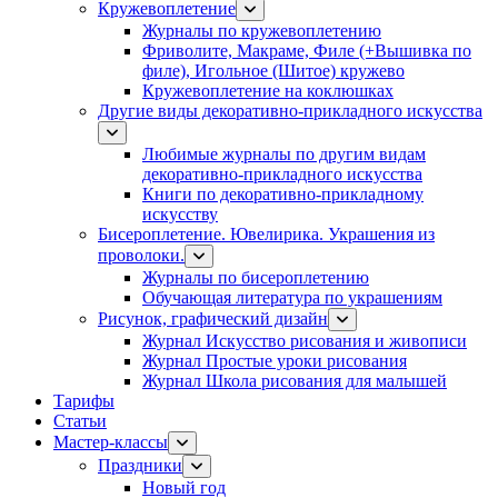
Кружевоплетение
Журналы по кружевоплетению
Фриволите, Макраме, Филе (+Вышивка по
филе), Игольное (Шитое) кружево
Кружевоплетение на коклюшках
Другие виды декоративно-прикладного искусства
Любимые журналы по другим видам
декоративно-прикладного искусства
Книги по декоративно-прикладному
искусству
Бисероплетение. Ювелирика. Украшения из
проволоки.
Журналы по бисероплетению
Обучающая литература по украшениям
Рисунок, графический дизайн
Журнал Искусство рисования и живописи
Журнал Простые уроки рисования
Журнал Школа рисования для малышей
Тарифы
Статьи
Мастер-классы
Праздники
Новый год