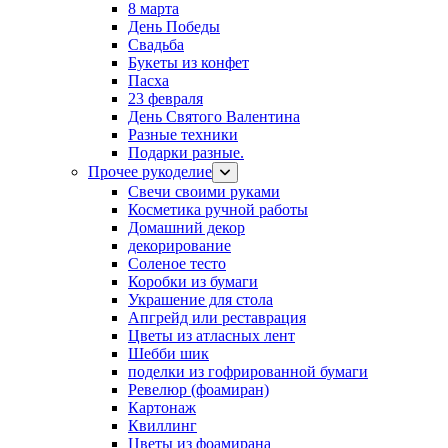
8 марта
День Победы
Свадьба
Букеты из конфет
Пасха
23 февраля
День Святого Валентина
Разные техники
Подарки разные.
Прочее рукоделие
Свечи своими руками
Косметика ручной работы
Домашний декор
декорирование
Соленое тесто
Коробки из бумаги
Украшение для стола
Апгрейд или реставрация
Цветы из атласных лент
Шебби шик
поделки из гофрированной бумаги
Ревелюр (фоамиран)
Картонаж
Квиллинг
Цветы из фоамирана