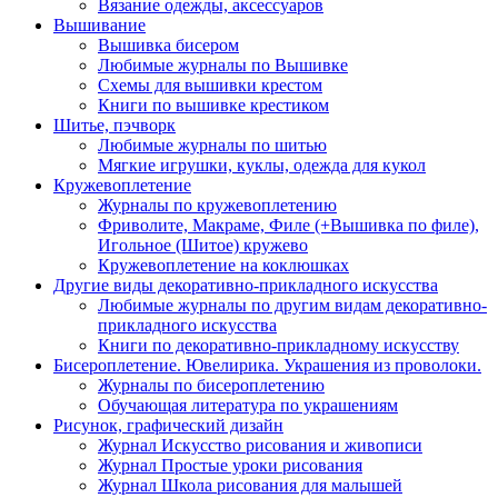
Вязание одежды, аксессуаров
Вышивание
Вышивка бисером
Любимые журналы по Вышивке
Схемы для вышивки крестом
Книги по вышивке крестиком
Шитье, пэчворк
Любимые журналы по шитью
Мягкие игрушки, куклы, одежда для кукол
Кружевоплетение
Журналы по кружевоплетению
Фриволите, Макраме, Филе (+Вышивка по филе),
Игольное (Шитое) кружево
Кружевоплетение на коклюшках
Другие виды декоративно-прикладного искусства
Любимые журналы по другим видам декоративно-
прикладного искусства
Книги по декоративно-прикладному искусству
Бисероплетение. Ювелирика. Украшения из проволоки.
Журналы по бисероплетению
Обучающая литература по украшениям
Рисунок, графический дизайн
Журнал Искусство рисования и живописи
Журнал Простые уроки рисования
Журнал Школа рисования для малышей