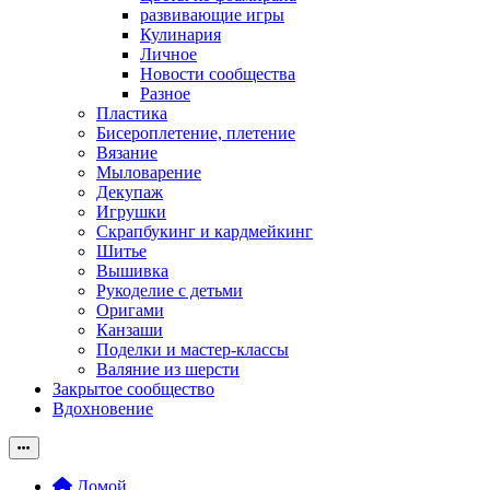
развивающие игры
Кулинария
Личное
Новости сообщества
Разное
Пластика
Бисероплетение, плетение
Вязание
Мыловарение
Декупаж
Игрушки
Скрапбукинг и кардмейкинг
Шитье
Вышивка
Рукоделие с детьми
Оригами
Канзаши
Поделки и мастер-классы
Валяние из шерсти
Закрытое сообщество
Вдохновение
Домой