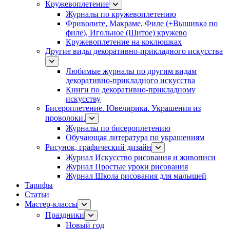
Кружевоплетение
Журналы по кружевоплетению
Фриволите, Макраме, Филе (+Вышивка по
филе), Игольное (Шитое) кружево
Кружевоплетение на коклюшках
Другие виды декоративно-прикладного искусства
Любимые журналы по другим видам
декоративно-прикладного искусства
Книги по декоративно-прикладному
искусству
Бисероплетение. Ювелирика. Украшения из
проволоки.
Журналы по бисероплетению
Обучающая литература по украшениям
Рисунок, графический дизайн
Журнал Искусство рисования и живописи
Журнал Простые уроки рисования
Журнал Школа рисования для малышей
Тарифы
Статьи
Мастер-классы
Праздники
Новый год