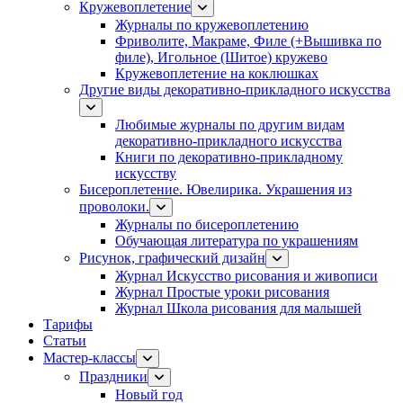
Кружевоплетение
Журналы по кружевоплетению
Фриволите, Макраме, Филе (+Вышивка по
филе), Игольное (Шитое) кружево
Кружевоплетение на коклюшках
Другие виды декоративно-прикладного искусства
Любимые журналы по другим видам
декоративно-прикладного искусства
Книги по декоративно-прикладному
искусству
Бисероплетение. Ювелирика. Украшения из
проволоки.
Журналы по бисероплетению
Обучающая литература по украшениям
Рисунок, графический дизайн
Журнал Искусство рисования и живописи
Журнал Простые уроки рисования
Журнал Школа рисования для малышей
Тарифы
Статьи
Мастер-классы
Праздники
Новый год