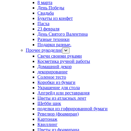
8 марта
День Победы
Свадьба
Букеты из конфет
Пасха
23 февраля
День Святого Валентина
Разные техники
Подарки разные.
Прочее рукоделие
Свечи своими руками
Косметика ручной работы
Домашний декор
декорирование
Соленое тесто
Коробки из бумаги
Украшение для стола
Апгрейд или реставрация
Цветы из атласных лент
Шебби шик
поделки из гофрированной бумаги
Ревелюр (фоамиран)
Картонаж
Квиллинг
Цветы из фоамирана