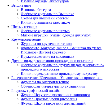
Вязание одежды, аксессуаров
Вышивание
Вышивка бисером
Любимые журналы по Вышивке
Схемы для вышивки крестом
Книги по вышивке крестиком
Шитье, пэчворк
Любимые журналы по шитью
Мягкие игрушки, куклы, одежда для кукол
Кружевоплетение
Журналы по кружевоплетению
Фриволите, Макраме, Филе (+Вышивка по филе),
Игольное (Шитое) кружево
Кружевоплетение на коклюшках
Другие виды декоративно-прикладного искусства
Любимые журналы по другим видам декоративно-
прикладного искусства
Книги по декоративно-прикладному искусству
Бисероплетение. Ювелирика. Украшения из проволоки.
Журналы по бисероплетению
Обучающая литература по украшениям
Рисунок, графический дизайн
Журнал Искусство рисования и живописи
Журнал Простые уроки рисования
Журнал Школа рисования для малышей