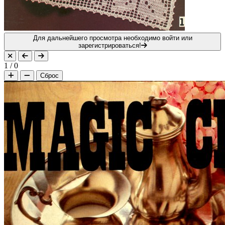
Для дальнейшего просмотра необходимо войти или
зарегистрироваться!
1
/
0
Сброс