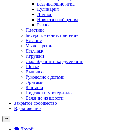
развивающие игры
Кулинария
Личное
Новости сообщества
Разное
Пластика
Бисероплетение, плетение
Вязание
Мыловарение
Декупаж
Игрушки
Скрапбукинг и кардмейкинг
Шитье
Вышивка
Рукоделие с детьми
Оригами
Канзаши
Поделки и мастер-классы
Валяние из шерсти
Закрытое сообщество
Вдохновение
Домой